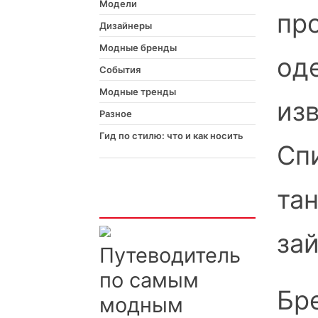
Модели
пр
Дизайнеры
Модные бренды
од
События
Модные тренды
из
Разное
Гид по стилю: что и как носить
Сп
та
Интересно
за
Путеводитель
по самым
Бр
модным