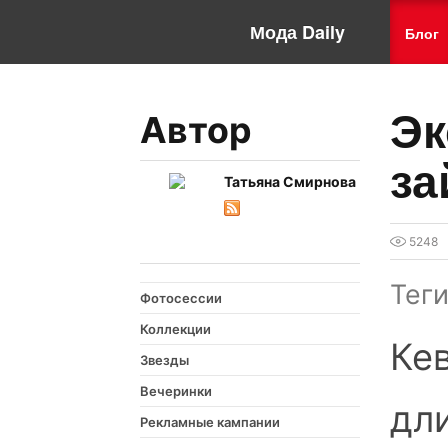
Мода Daily
Блог
Эк
Автор
за
Татьяна Смирнова
5248
Тег
Фотосессии
Коллекции
Ке
Звезды
Вечеринки
дл
Рекламные кампании