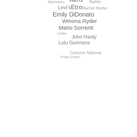
Barbie
Marimekko
Etro
Levi’s
Rachel Hunter
Emily DiDonato
Winona Ryder
Mario Sorrenti
Lindex
John Hardy
Lulu Guinness
Costume National
Pretty Green