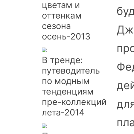
цветам и
буд
оттенкам
сезона
Дж
осень-2013
пр
В тренде:
Фе
путеводитель
по модным
де
тенденциям
пре-коллекций
для
лета-2014
пл