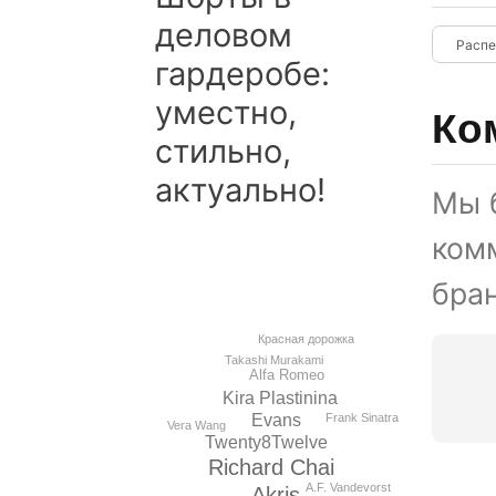
деловом
гардеробе:
уместно,
Ко
стильно,
актуально!
Мы 
ком
бран
Красная дорожка
Takashi Murakami
Alfa Romeo
Kira Plastinina
Evans
Frank Sinatra
Vera Wang
Twenty8Twelve
Richard Chai
A.F. Vandevorst
Akris