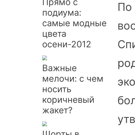
Прямо с
По
подиума:
самые модные
во
цвета
Спи
осени-2012
ро
Важные
мелочи: с чем
эк
носить
бо
коричневый
жакет?
ут
Шорты в