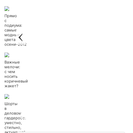
Прямо
с
подиума:
самые
модные
цвета
осени-2012
Важные
мелочи:
с чем
носить
коричневый
жакет?
Шорты
в
деловом
гардеробе:
уместно,
стильно,
актуально!