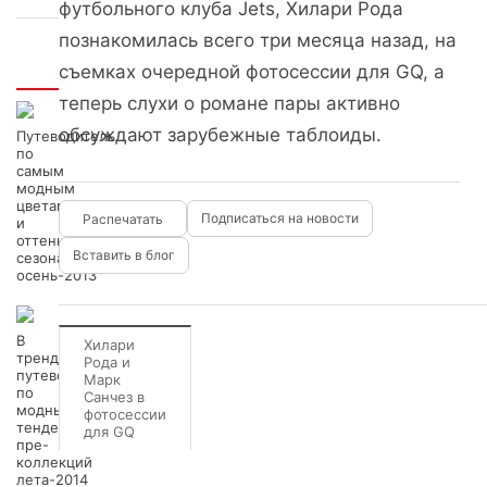
футбольного клуба Jets, Хилари Рода
познакомилась всего три месяца назад, на
съемках очередной фотосессии для GQ, а
Интересно
теперь слухи о романе пары активно
обсуждают зарубежные таблоиды.
Путеводитель
по
самым
модным
цветам
Подписаться на новости
и
оттенкам
Вставить в блог
сезона
осень-2013
В
Хилари
тренде:
Рода и
путеводитель
Марк
по
Санчез в
модным
фотосессии
тенденциям
для GQ
пре-
коллекций
лета-2014