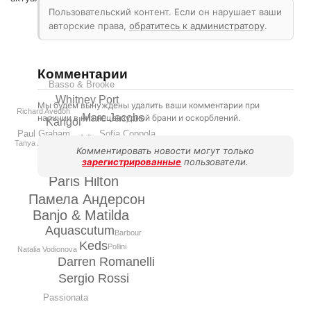
Пользовательский контент. Если он нарушает ваши
авторские права,
обратитесь к администратору
.
Комментарии
Basso & Brooke
Whitney Port
Мы будем вынуждены удалить ваши комментарии при
Richard Avedon
Marc Jacobs
наличии в них нецензурной брани и оскорблений.
Kangol
Sofia Coppola
Paul Graham
Aldo
Tanya Aguiniga
Chopard
Комментировать новости могут только
Prabal Gurung
зарегистрированные
пользователи.
Paris Hilton
Памела Андерсон
Banjo & Matilda
Aquascutum
Barbour
Keds
Pollini
Natalia Vodionova
Darren Romanelli
Sergio Rossi
Passionata