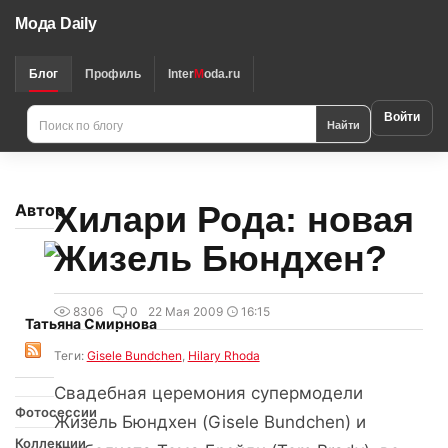
Мода Daily
Блог
Профиль
Inter
M
oda.ru
Войти
Найти
Хилари Рода: новая
Автор
Жизель Бюндхен?
8306
0
22 Мая 2009
16:15
Татьяна Смирнова
Теги:
Gisele Bundchen
,
Hilary Rhoda
Cвадебная церемония супермодели
Фотосессии
Жизель Бюндхен (Gisele Bundchen) и
Коллекции