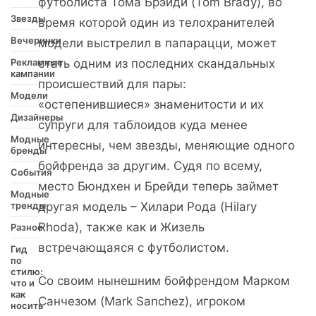
футболиста Тома Брэйди (Tom Brady), во
Звезды
время которой один из телохранителей
Вечеринки
модели выстрелил в папарацци, может
Рекламные
стать одним из последних скандальных
кампании
происшествий для пары:
Модели
«остепенившиеся» знаменитости и их
Дизайнеры
супруги для таблоидов куда менее
Модные
интересны, чем звезды, меняющие одного
бренды
бойфренда за другим. Судя по всему,
События
место Бюндхен и Брейди теперь займет
Модные
тренды
другая модель – Хилари Рода (Hilary
Rhoda), также как и Жизель
Разное
встречающаяся с футболистом.
Гид
по
стилю:
Со своим нынешним бойфрендом Марком
что и
как
Санчезом (Mark Sanchez), игроком
носить