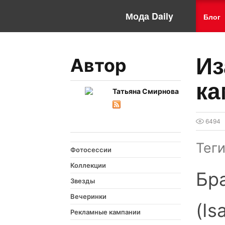
Мода Daily
Блог
Из
Автор
ка
Татьяна Смирнова
6494
Тег
Фотосессии
Коллекции
Бр
Звезды
Вечеринки
(Is
Рекламные кампании