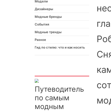
Модели
нес
Дизайнеры
Модные бренды
гл
События
Модные тренды
Роб
Разное
Гид по стилю: что и как носить
Сн
ка
Интересно
со
Путеводитель
по самым
мод
модным