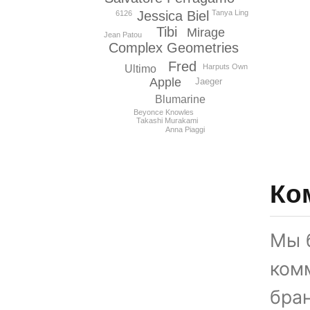
Jessica Biel
Tanya Ling
6126
Tibi
Mirage
Jean Patou
Complex Geometries
Fred
Harputs Own
Ultimo
Apple
Jaeger
Blumarine
Beyonce Knowles
Takashi Murakami
Anna Piaggi
Ко
Мы 
ком
бран