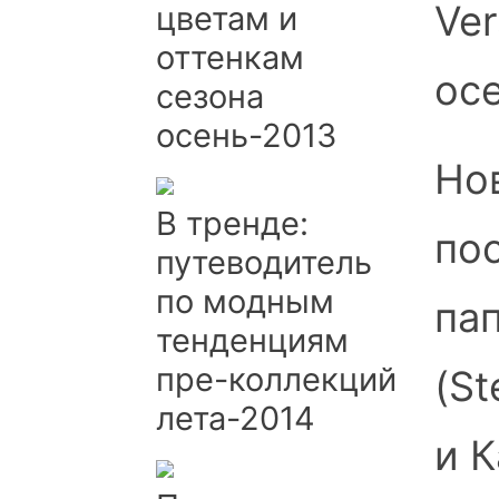
Ver
цветам и
оттенкам
ос
сезона
осень-2013
Нов
В тренде:
по
путеводитель
по модным
па
тенденциям
пре-коллекций
(St
лета-2014
и К