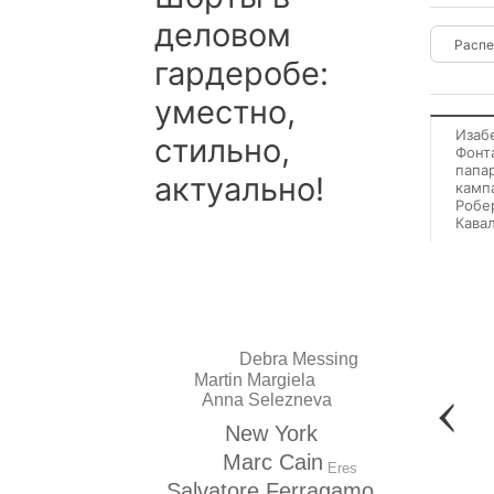
деловом
гардеробе:
уместно,
Изаб
стильно,
Фонт
папа
актуально!
камп
Робе
Кава
Debra Messing
Martin Margiela
Anna Selezneva
New York
Marc Cain
Eres
Salvatore Ferragamo