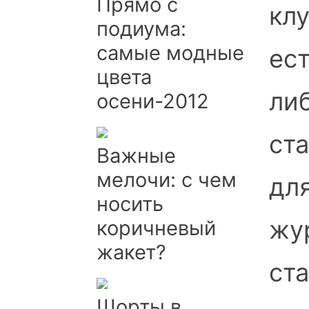
Прямо с
клу
подиума:
самые модные
ест
цвета
ли
осени-2012
ст
Важные
мелочи: с чем
для
носить
жу
коричневый
жакет?
ста
Шорты в