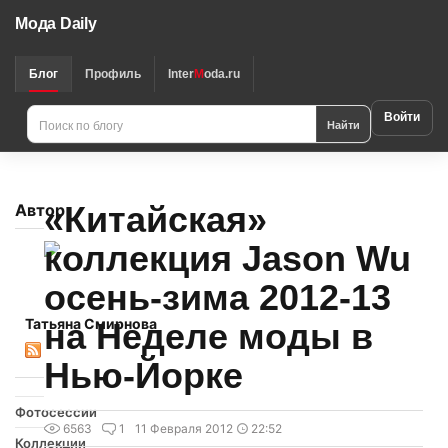
Мода Daily
Блог
Профиль
Inter
M
oda.ru
Войти
Найти
«Китайская»
Автор
коллекция Jason Wu
осень-зима 2012-13
Татьяна Смирнова
на Неделе моды в
Нью-Йорке
Фотосессии
6563
1
11 Февраля 2012
22:52
Коллекции