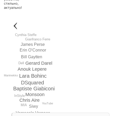
стильно,
актуально!
Cynthia Steffe
Gianfranco Ferrе
James Perse
Erin O’Connor
Bill Gaytten
Gerard Darel
Dell
Anouk Lepere
Lara Bohinc
Marimekko
DSquared
Baptiste Giabiconi
Monsoon
InStyle
Chris Aire
YouTube
MIA
Siwy
Versacela Versace