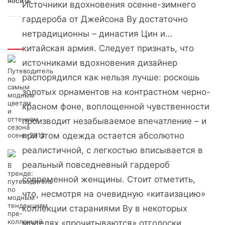
носить
Источники вдохновения осенне-зимнего
гардероба от Джейсона Ву достаточно
нетрадиционны – династия Цин и…
Интересно
китайская армия. Следует признать, что
источниками вдохновения дизайнер
Путеводитель
распорядился как нельзя лучше: роскошь
по
самым
золотых орнаментов на контрастном черно-
модным
цветам
красном фоне, воплощенной чувственности
и
оттенкам
производит незабываемое впечатление – и
сезона
при этом одежда остается абсолютно
осень-2013
реалистичной, с легкостью вписывается в
реальный повседневный гардероб
В
тренде:
современной женщины. Стоит отметить,
путеводитель
по
что, несмотря на очевидную «китаизацию»
модным
тенденциям
коллекции стараниями Ву в некоторых
пре-
коллекций
моделях «прочитываются» отголоски