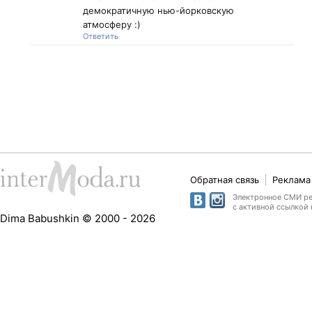
демократичную нью-йорковскую
атмосферу :)
Ответить
Обратная связь
Реклама 
Электронное СМИ рег
с активной ссылкой 
Dima Babushkin © 2000 - 2026