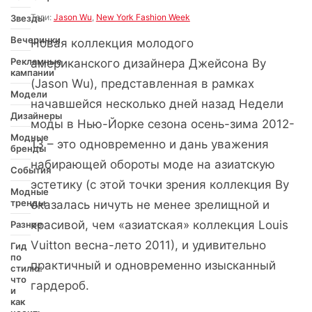
Теги:
Jason Wu
,
New York Fashion Week
Звезды
Вечеринки
Новая коллекция молодого
Рекламные
американского дизайнера Джейсона Ву
кампании
(Jason Wu), представленная в рамках
Модели
начавшейся несколько дней назад Недели
Дизайнеры
моды в Нью-Йорке сезона осень-зима 2012-
Модные
13 – это одновременно и дань уважения
бренды
набирающей обороты моде на азиатскую
События
эстетику (с этой точки зрения коллекция Ву
Модные
тренды
оказалась ничуть не менее зрелищной и
красивой, чем «азиатская» коллекция Louis
Разное
Vuitton весна-лето 2011), и удивительно
Гид
по
практичный и одновременно изысканный
стилю:
что
гардероб.
и
как