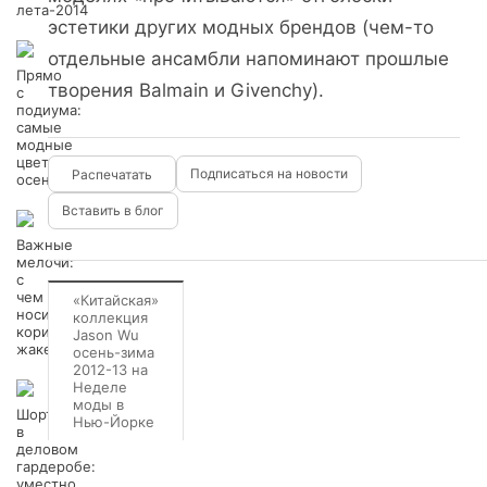
лета-2014
эстетики других модных брендов (чем-то
отдельные ансамбли напоминают прошлые
Прямо
творения Balmain и Givenchy).
с
подиума:
самые
модные
цвета
Подписаться на новости
осени-2012
Вставить в блог
Важные
мелочи:
с
чем
«Китайская»
носить
коллекция
коричневый
Jason Wu
жакет?
осень-зима
2012-13 на
Неделе
моды в
Шорты
Нью-Йорке
в
деловом
гардеробе:
уместно,