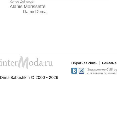
Renеe Zellweger
Alanis Morissette
Damir Doma
Обратная связь
Реклама 
Электронное СМИ рег
с активной ссылкой 
Dima Babushkin © 2000 - 2026