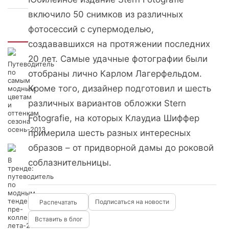
включило 50 снимков из различных
фотосессий с супермоделью,
Интересно
создававшихся на протяжении последних
20 лет. Самые удачные фотографии были
Путеводитель
по
отобраны лично Карлом Лагерфельдом.
самым
Кроме того, дизайнер подготовил и шесть
модным
цветам
различных вариантов обложки Stern
и
оттенкам
Fotografie, на которых Клаудиа Шиффер
сезона
осень-2013
примерила шесть разных интересных
образов – от придворной дамы до роковой
В
соблазнительницы.
тренде:
путеводитель
по
модным
тенденциям
Подписаться на новости
пре-
коллекций
Вставить в блог
лета-2014