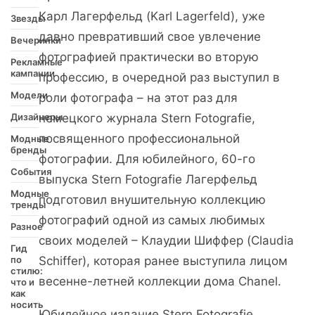
Карл Лагерфельд (Karl Lagerfeld), уже
Звезды
давно превративший свое увлечение
Вечеринки
фотографией практически во вторую
Рекламные
кампании
профессию, в очередной раз выступил в
Модели
роли фотографа – на этот раз для
Дизайнеры
немецкого журнала Stern Fotografie,
посвященного профессиональной
Модные
бренды
фотографии. Для юбилейного, 60-го
События
выпуска Stern Fotografie Лагерфельд
Модные
подготовил внушительную коллекцию
тренды
фотографий одной из самых любимых
Разное
своих моделей – Клаудии Шиффер (Claudia
Гид
по
Schiffer), которая ранее выступила лицом
стилю:
весенне-летней коллекции дома Chanel.
что и
как
носить
Юбилейное издание Stern Fotografie