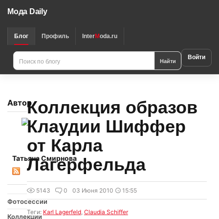
Мода Daily
Блог
Профиль
Inter
M
oda.ru
Войти
Найти
Коллекция образов
Автор
Клаудии Шиффер
от Карла
Татьяна Смирнова
Лагерфельда
5143
0
03 Июня 2010
15:55
Фотосессии
Теги:
Karl Lagerfeld
,
Claudia Schiffer
Коллекции