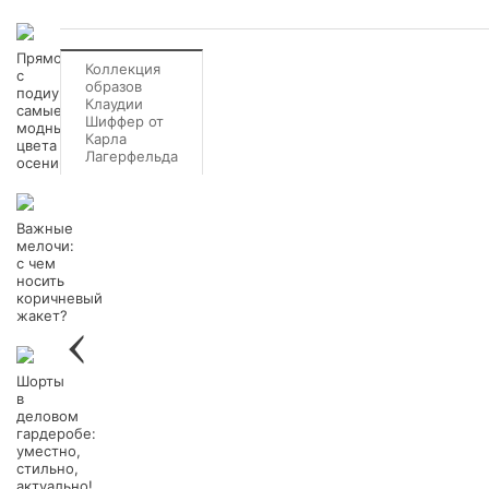
Прямо
Коллекция
с
образов
подиума:
Клаудии
самые
Шиффер от
модные
Карла
цвета
Лагерфельда
осени-2012
Важные
мелочи:
с чем
носить
коричневый
жакет?
Шорты
в
деловом
гардеробе:
уместно,
стильно,
актуально!