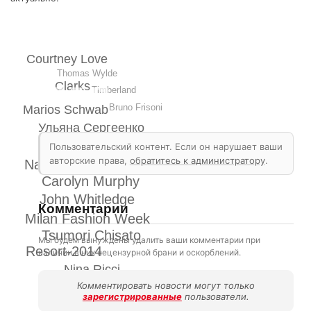
Courtney Love
Thomas Wylde
Clarks
Timberland
Bruno Frisoni
Marios Schwab
Ульяна Сергеенко
Freitage
Edun
Пользовательский контент. Если он нарушает ваши
Dell
авторские права,
обратитесь к администратору
.
Natasha Bedingfield
Carolyn Murphy
John Whitledge
Комментарии
Milan Fashion Week
Tsumori Chisato
Мы будем вынуждены удалить ваши комментарии при
Resort-2014
наличии в них нецензурной брани и оскорблений.
Nina Ricci
Mariano Vivanco
Комментировать новости могут только
зарегистрированные
пользователи.
Elie Tahari