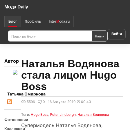
Мода Daily
Блог
Профиль
Inter
M
oda.ru
Войти
Найти
Наталья Водянова
Автор
стала лицом Hugo
Boss
Татьяна Смирнова
5596
0
16 Августа 2010
00:43
Теги:
Hugo Boss
,
Peter Lindbergh
,
Наталья Водянова
Фотосессии
Супермодель Наталья Водянова,
Коллекции