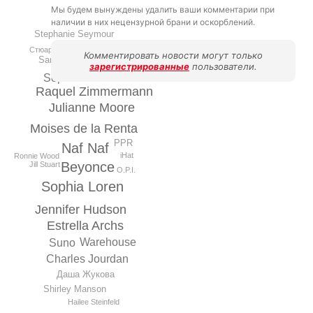
Мы будем вынуждены удалить ваши комментарии при
наличии в них нецензурной брани и оскорблений.
Stephanie Seymour
Maria Sharapova
Стюарт Вейтцман
Комментировать новости могут только
Sarah Jessica Parker
зарегистрированные
пользователи.
Sophia Kokosalaki
Raquel Zimmermann
Julianne Moore
Moises de la Renta
PPR
Naf Naf
iHat
Ronnie Wood
Beyonce
Jill Stuart
O.P.I.
Sophia Loren
Jennifer Hudson
Estrella Archs
Warehouse
Suno
Charles Jourdan
Даша Жукова
Shirley Manson
Hailee Steinfeld