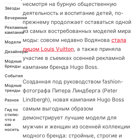
несмотря на бурную общественную
Звезды
деятельность и воспитание детей, по-
Вечеринки
прежнему продолжает оставаться одной
Рекламные
из самых востребованных моделей мира
кампании
моды: совсем недавно Водянова
стала
Модели
лицом Louis Vuitton
, а также приняла
Дизайнеры
участие в съемках осенней рекламной
Модные
бренды
кампании бренда Hugo Boss.
События
Созданная под руководством fashion-
Модные
фотографа Питера Линдберга (Peter
тренды
Lindbergh), новая кампания Hugo Boss
Разное
самым выгодным образом
Гид по
стилю:
демонстрирует лучшие модели для
что и
как
мужчин и женщин из осенней коллекции
носить
модного бренда: стройные, строгие и