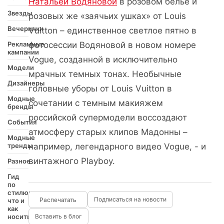
Натальей Водяновой
в розовом белье и
Звезды
розовых же «заячьих ушках» от Louis
Вечеринки
Vuitton – единственное светлое пятно в
Рекламные
фотосессии Водяновой в новом номере
кампании
Vogue, созданной в исключительно
Модели
мрачных темных тонах. Необычные
Дизайнеры
головные уборы от Louis Vuitton в
Модные
сочетании с темным макияжем
бренды
российской супермодели воссоздают
События
атмосферу старых клипов Мадонны –
Модные
тренды
например, легендарного видео Vogue, - и
винтажного Playboy.
Разное
Гид
по
стилю:
Подписаться на новости
что и
как
носить
Вставить в блог