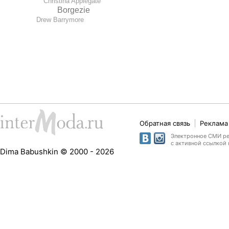
Christina Applegate
Borgezie
Drew Barrymore
Обратная связь
Реклама 
Электронное СМИ рег
с активной ссылкой 
Dima Babushkin © 2000 - 2026