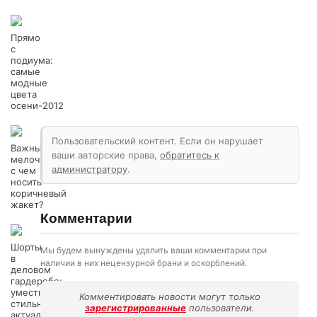
Прямо
с
подиума:
самые
модные
цвета
осени-2012
Пользовательский контент. Если он нарушает
Важные
ваши авторские права,
обратитесь к
мелочи:
администратору
.
с чем
носить
коричневый
жакет?
Комментарии
Шорты
Мы будем вынуждены удалить ваши комментарии при
в
наличии в них нецензурной брани и оскорблений.
деловом
гардеробе:
уместно,
Комментировать новости могут только
стильно,
зарегистрированные
пользователи.
актуально!