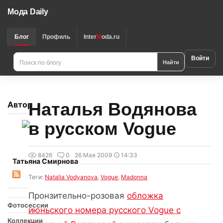
Мода Daily
Блог
Профиль
Inter
M
oda.ru
Войти
Найти
Наталья Водянова
Автор
в русском Vogue
8426
0
26 Мая 2009
14:33
Татьяна Смирнова
Теги:
Natalia Vodyanova
,
Vogue
,
Madonna
Пронзительно-розовая
обложка
Фотосессии
июньского номера русского Vogue с
Коллекции