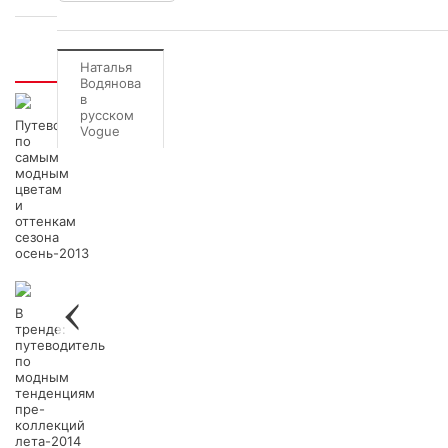
Интересно
Наталья
Водянова
в
русском
Путеводитель
Vogue
по
самым
модным
цветам
и
оттенкам
сезона
осень-2013
В
тренде:
путеводитель
по
модным
тенденциям
пре-
коллекций
лета-2014