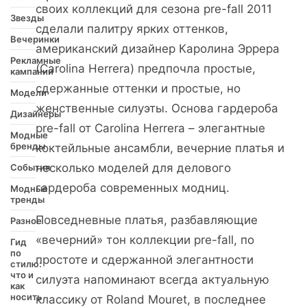
своих коллекций для сезона pre-fall 2011
Звезды
сделали палитру ярких оттенков,
Вечеринки
американский дизайнер Каролина Эррера
Рекламные
(Carolina Herrera) предпочла простые,
кампании
сдержанные оттенки и простые, но
Модели
женственные силуэты. Основа гардероба
Дизайнеры
pre-fall от Carolina Herrera – элегантные
Модные
бренды
коктейльные ансамбли, вечерние платья и
несколько моделей для делового
События
гардероба современных модниц.
Модные
тренды
Повседневные платья, разбавляющие
Разное
«вечерний» тон коллекции pre-fall, по
Гид
по
простоте и сдержанной элегантности
стилю:
что и
силуэта напоминают всегда актуальную
как
носить
классику от Roland Mouret, в последнее