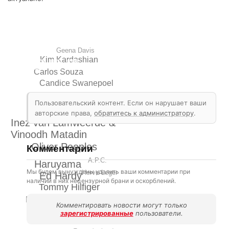
Geena Davis
Kim Kardashian
Carlos Souza
Candice Swanepoel
Cover Girl
Zac Posen
Пользовательский контент. Если он нарушает ваши
Versace
Giles
авторские права,
обратитесь к администратору
.
Inez van Lamweerde &
Vinoodh Matadin
Oliver Peoples
Комментарии
A.P.C.
Haruyama
Мы будем вынуждены удалить ваши комментарии при
Herve Leger
Ed Hardy
наличии в них нецензурной брани и оскорблений.
Tommy Hilfiger
Renee Zellweger
Комментировать новости могут только
Nine West
зарегистрированные
пользователи.
Emmanuelle Alt