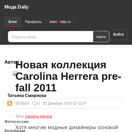
Мода Daily
Блог
Профиль
Inter
M
oda.ru
Войти
Найти
Новая коллекция
Автор
Carolina Herrera pre-
fall 2011
Татьяна Смирнова
6553
0
25 Декабря 2010
12:37
Теги:
Carolina Herrera
Фотосессии
Хотя многие модные дизайнеры основой
Коллекции