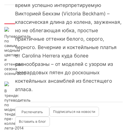
время успешно интерпретируемую
Викторией Бекхэм (Victoria Beckham) –
Интересно
классическая длина до колена, зауженная,
но не облегающая юбка, простые
Путеводитель
практичные оттенки белого, серого,
по
самым
черного. Вечерние и коктейльные платья
модным
цветам
от Carolina Herrera куда более
и
разнообразны – от моделей с узором из
оттенкам
сезона
леопардовых пятен до роскошных
осень-2013
коктейльных ансамблей из блестящего
атласа.
В
тренде:
путеводитель
по
модным
Подписаться на новости
тенденциям
пре-
Вставить в блог
коллекций
лета-2014