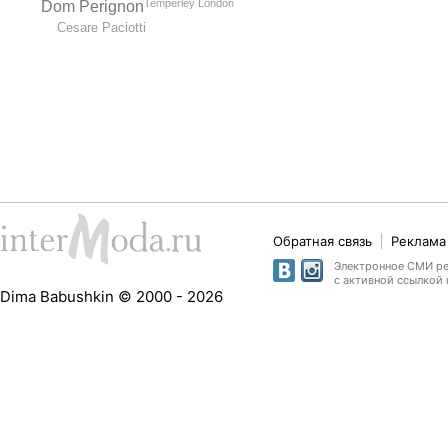
Temperley London
Dom Perignon
Cesare Paciotti
Обратная связь
Реклама 
Электронное СМИ рег
с активной ссылкой 
Dima Babushkin © 2000 - 2026