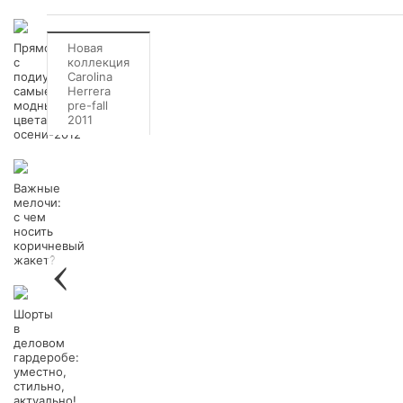
Прямо
Новая
с
коллекция
подиума:
Carolina
самые
Herrera
модные
pre-fall
цвета
2011
осени-2012
Важные
мелочи:
с чем
носить
коричневый
жакет?
Шорты
в
деловом
гардеробе:
уместно,
стильно,
актуально!