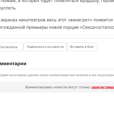
стюмам, в которых будет появляться Брэдшоу, герои
еуспеть.
 экранах кинотеатров весь этот «винегрет» появитс
лгожданной премьеры новой порции «Секса»осталось
Подписаться на новости
Вставить в блог
мментарии
будем вынуждены удалить ваши комментарии при наличии в них нецензурно
Комментировать новости могут только
зарегистрир