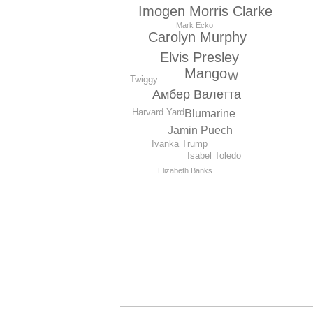
Imogen Morris Clarke
Mark Ecko
Carolyn Murphy
Elvis Presley
Mango
W
Twiggy
Амбер Валетта
Harvard Yard
Blumarine
Jamin Puech
Ivanka Trump
Isabel Toledo
Elizabeth Banks