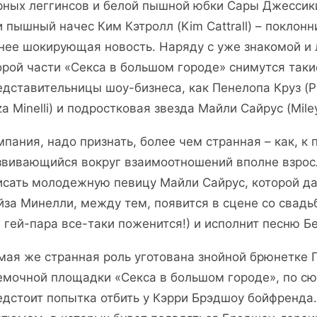
рных леггинсов и белой пышной юбки Сары Джессики 
и пышный начес Ким Кэтролл (Kim Cattrall) – поклон
нее шокирующая новость. Наряду с уже знакомой и 
орой части «Секса в большом городе» снимутся так
едставительницы шоу-бизнеса, как Пенелопа Круз (P
za Minelli) и подростковая звезда Майли Сайрус (Miley
мпания, надо признать, более чем странная – как, к
звивающийся вокруг взаимоотношений вполне взро
исать молодежную певицу Майли Сайрус, которой да
йза Минелли, между тем, появится в сцене со свадь
а гей-пара все-таки поженится!) и исполнит песню Бе
мая же странная роль уготована знойной брюнетке П
емочной площадки «Секса в большом городе», по с
едстоит попытка отбить у Кэрри Брэдшоу бойфренда