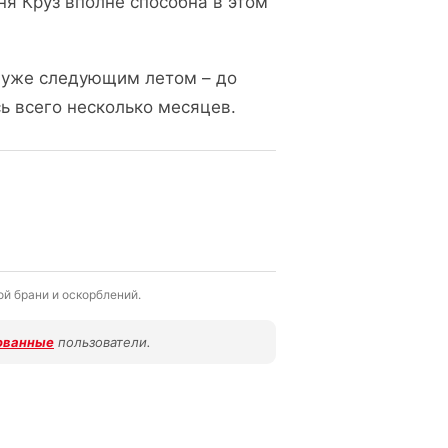
ня Круз вполне способна в этом
я уже следующим летом – до
 всего несколько месяцев.
й брани и оскорблений.
ованные
пользователи.