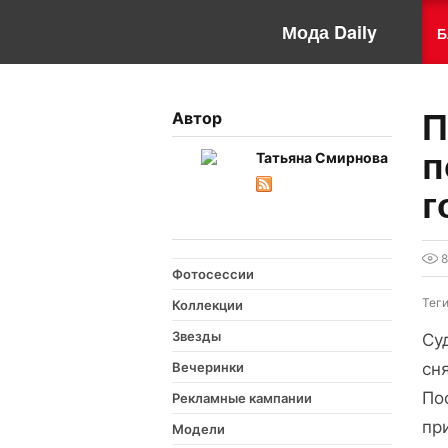
Мода Daily
Б
П
Автор
п
Татьяна Смирнова
г
Фотосессии
Тег
Коллекции
Звезды
Су
Вечеринки
сн
По
Рекламные кампании
пр
Модели