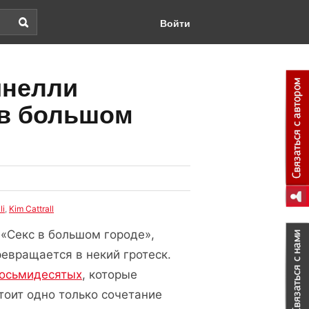
Войти
инелли
 в большом
li
,
Kim Cattrall
 «Секс в большом городе»,
ревращается в некий гротеск.
восьмидесятых
, которые
тоит одно только сочетание