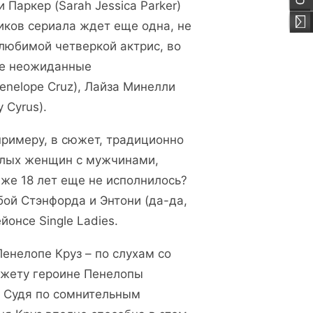
Паркер (Sarah Jessica Parker)
ников сериала ждет еще одна, не
любимой четверкой актрис, во
ие неожиданные
enelope Cruz), Лайза Минелли
 Cyrus).
 примеру, в сюжет, традиционно
слых женщин с мужчинами,
же 18 лет еще не исполнилось?
бой Стэнфорда и Энтони (да-да,
йонсе Single Ladies.
енелопе Круз – по слухам со
южету героине Пенелопы
. Судя по сомнительным