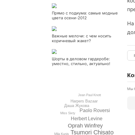
ко
пр
Прямо с подиума: самые модные
цвета осени-2012
На
до
Важные мелочи: с чем носить
коричневый жакет?
Шорты в деловом гардеробе:
уместно, стильно, актуально!
Ко
Мы 
Jean Paul Knott
Harpers Bazaar
Даша Жукова
Paolo Roversi
Miss Sixty
Herbert Levine
Oprah Winfrey
Tsumori Chisato
Mila Kunis