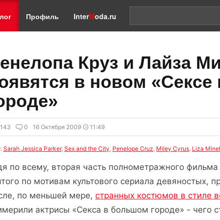
лог
Профиль
Inter
M
oda.ru
енелопа Круз и Лайза М
оявятся в новом «Сексе
ороде»
8143
0
16 Октября 2009
11:49
и:
Sarah Jessica Parker
,
Sex and the City
,
Penelope Cruz
,
Miley Cyrus
,
Liza Minel
дя по всему, вторая часть полнометражного фильма
ятого по мотивам культового сериала девяностых, п
сле, по меньшей мере,
странных костюмов в стиле 
имерили актрисы «Секса в большом городе» - чего с