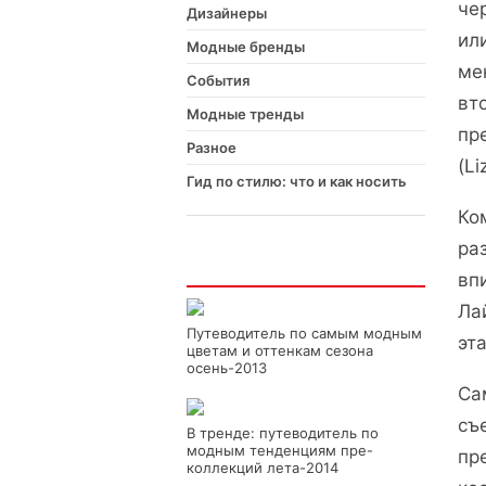
че
Дизайнеры
ил
Модные бренды
ме
События
вт
Модные тренды
пр
Разное
(Li
Гид по стилю: что и как носить
Ко
ра
Интересно
вп
Ла
Путеводитель по самым модным
эт
цветам и оттенкам сезона
осень-2013
Са
съ
В тренде: путеводитель по
модным тенденциям пре-
пр
коллекций лета-2014