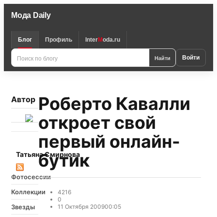
Мода Daily
Блог
Профиль
Inter
M
oda.ru
Поиск
Найти
Войти
по
блогу
Роберто Кавалли
Автор
откроет свой
первый онлайн-
бутик
Татьяна Смирнова
Фотосессии
Коллекции
4216
0
Звезды
11 Октября 2009
00:05