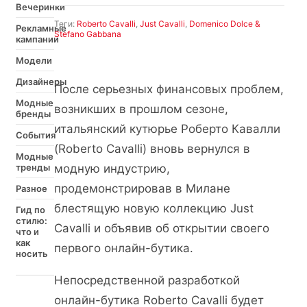
Вечеринки
Теги:
Roberto Cavalli
,
Just Cavalli
,
Domenico Dolce &
Рекламные
Stefano Gabbana
кампании
Модели
Дизайнеры
После серьезных финансовых проблем,
Модные
возникших в прошлом сезоне,
бренды
итальянский кутюрье Роберто Кавалли
События
(Roberto Cavalli) вновь вернулся в
Модные
тренды
модную индустрию,
продемонстрировав в Милане
Разное
блестящую новую коллекцию Just
Гид по
стилю:
Cavalli и объявив об открытии своего
что и
как
первого онлайн-бутика.
носить
Непосредственной разработкой
онлайн-бутика Roberto Cavalli будет
Интересно