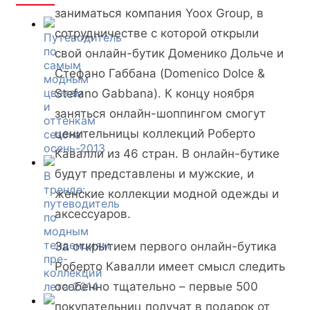
заниматься компания Yoox Group, в
сотрудничестве с которой открыли
Путеводитель
по
свой онлайн-бутик Доменико Дольче и
самым
Стефано Габбана (Domenico Dolce &
модным
цветам
Stefano Gabbana). К концу ноября
и
заняться онлайн-шоппингом смогут
оттенкам
ценительницы коллекций Роберто
сезона
осень-2013
Кавалли из 46 стран. В онлайн-бутике
будут представлены и мужские, и
В
тренде:
женские коллекции модной одежды и
путеводитель
аксессуаров.
по
модным
тенденциям
За открытием первого онлайн-бутика
пре-
Роберто Кавалли имеет смысл следить
коллекций
лета-2014
особенно тщательно – первые 500
покупательниц получат в подарок от