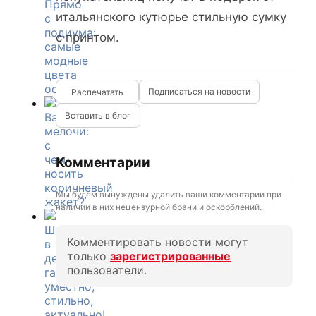
Прямо
итальянского кутюрье стильную сумку
с
подиума:
с принтом.
самые
модные
цвета
осени-2012
Подписаться на новости
Важные
Вставить в блог
мелочи:
с
чем
Комментарии
носить
коричневый
Мы будем вынуждены удалить ваши комментарии при
жакет?
наличии в них нецензурной брани и оскорблений.
Шорты
Комментировать новости могут
в
только
зарегистрированные
деловом
пользователи.
гардеробе:
уместно,
стильно,
актуально!