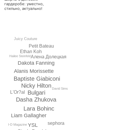
гардеробе: уместно,
стильно, актуально!
Juicy Couture
Petit Bateau
Ethan Koh
Алена Долецкая
Hailee Steinfeld
Dakota Fanning
Alanis Morissette
Baptiste Giabiconi
Nicky Hilton
David Sims
Bulgari
L'Or?al
Dasha Zhukova
Lara Bohinc
Liam Gallagher
sephora
YSL
I-D Magazine