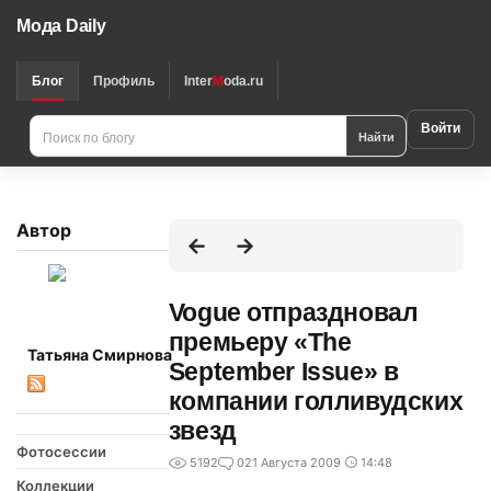
Мода Daily
Блог
Профиль
Inter
M
oda.ru
Войти
Найти
Автор
Vogue отпраздновал
премьеру «The
Татьяна Смирнова
September Issue» в
компании голливудских
звезд
Фотосессии
5192
0
21 Августа 2009
14:48
Коллекции