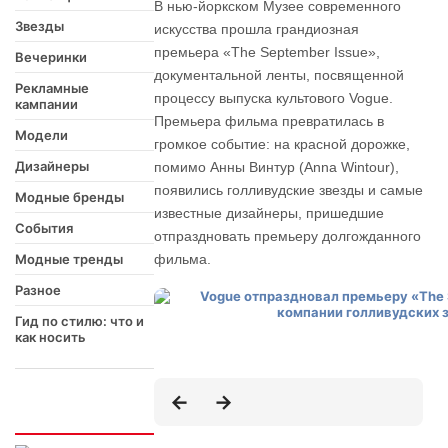
В нью-йоркском Музее современного
Звезды
искусства прошла грандиозная
премьера «The September Issue»,
Вечеринки
документальной ленты, посвященной
Рекламные
процессу выпуска культового Vogue.
кампании
Премьера фильма превратилась в
Модели
громкое событие: на красной дорожке,
Дизайнеры
помимо Анны Винтур (Anna Wintour),
появились голливудские звезды и самые
Модные бренды
известные дизайнеры, пришедшие
События
отпраздновать премьеру долгожданного
Модные тренды
фильма.
Разное
Гид по стилю: что и
как носить
Интересно