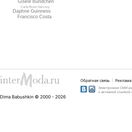
Gisele Bundchen
Carla Bruni-Sarcozy
Daphne Guinness
Francisco Costa
Обратная связь
Реклама 
Электронное СМИ рег
с активной ссылкой 
Dima Babushkin © 2000 - 2026