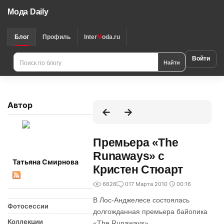
Мода Daily
Блог
Профиль
Inter
M
oda.ru
Войти
Найти
Автор
Премьера «The
Runaways» с
Татьяна Смирнова
Кристен Стюарт
6626
0
17 Марта 2010
00:16
В Лос-Анджелесе состоялась
Фотосессии
долгожданная премьера байопика
Коллекции
«The Runaways»,