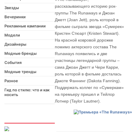
рассказывающего историю рок-
Звезды
группы The Runaways и Джоан
Вечеринки
Джетт (Joan Jett), роль которой в
Рекламные кампании
фильме сыграла звезда «Сумерек»
Кристен Стюарт (Kristen Stewart).
Модели
На красной ковровой дорожке
Дизайнеры
помимо актерского состава The
Модные бренды
Runaways появились и две
участницы легендарной группы –
События
сама Джоан Джетт и Чери Карри,
Модные тренды
роль которой в фильме досталась
Разное
Дакоте Фаннинг (Dakota Fanning).
Поддержать коллег по «Сумеркам»
Гид по стилю: что и как
на премьеру пришел и Тейлор
носить
Лотнер (Taylor Lautner).
Интересно