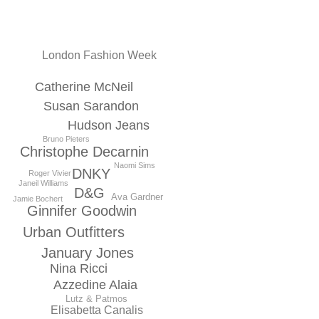
London Fashion Week
Catherine McNeil
Susan Sarandon
Hudson Jeans
Bruno Pieters
Christophe Decarnin
Naomi Sims
DNKY
Roger Vivier
Janeil Williams
D&G
Ava Gardner
Jamie Bochert
Ginnifer Goodwin
Urban Outfitters
January Jones
Nina Ricci
Azzedine Alaia
Lutz & Patmos
Elisabetta Canalis