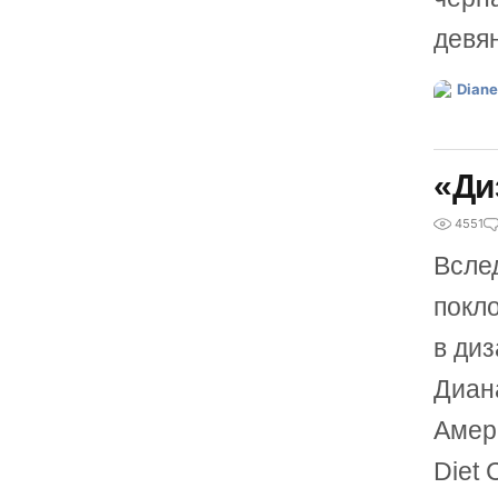
девя
«Ди
4551
Вслед
покло
в диз
Диана
Амер
Diet