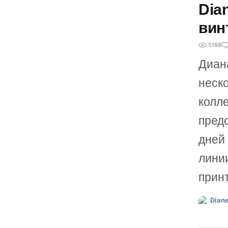
Dia
вин
5188
Диан
неско
колле
пред
дней
лини
прин