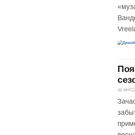
«муз
Ванде
Vree
Поя
сез
3611
Зача
забы
прим
весна