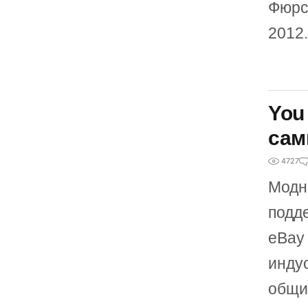
Фюрс
2012.
You
сам
4727
Модн
подд
eBay
инду
общи