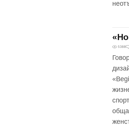
неот
«Но
5388
Гово
диза
«Beg
жизн
спорт
общая
женс