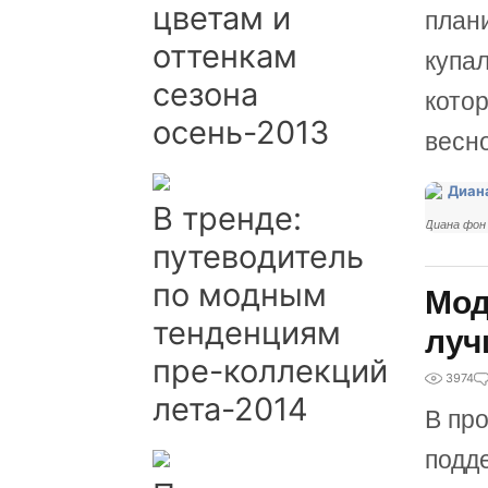
цветам и
план
оттенкам
купа
сезона
кото
осень-2013
весн
В тренде:
Диана фон
путеводитель
по модным
Мод
тенденциям
луч
пре-коллекций
3974
лета-2014
В пр
подд