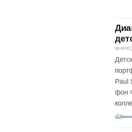
Диа
дет
5572
Детс
портф
Paul 
фон Ф
колл