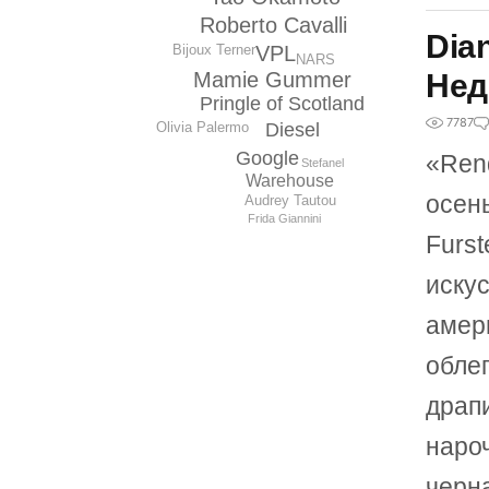
Roberto Cavalli
Dia
Bijoux Terner
VPL
NARS
Mamie Gummer
Нед
Pringle of Scotland
7787
Diesel
Olivia Palermo
Google
«Ren
Stefanel
Warehouse
осен
Audrey Tautou
Frida Giannini
Furs
искус
амер
обле
драп
наро
черн