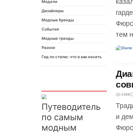
каза
Модели
Дизайнеры
гард
Модные бренды
Фюрс
События
тем н
Модные тренды
Разное
Гид по стилю: что и как носить
Диа
Интересно
сов
4388
Путеводитель
Трад
по самым
и де
модным
Фюрс