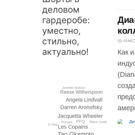
деловом
гардеробе:
Диа
уместно,
кол
стильно,
5546
актуально!
Как и
инду
(Dian
созд
Jennifer Aniston
Reese Witherspoon
пред
Angela Lindvall
амер
Darren Aronofsky
Jacquetta Wheeler
PPQ
Blake Lively
Primark
G-Star
Les Copains
Tao Okamoto