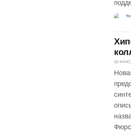
подд
Хип
кол
5424
Новая
пред
синте
опис
назв
Фюрст