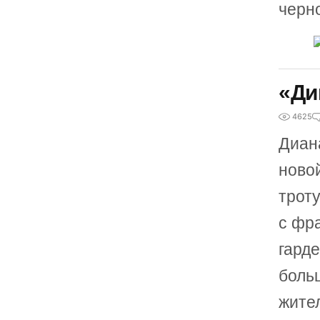
черн
«Ди
4625
Диан
новой
трот
с фр
гарде
боль
жите