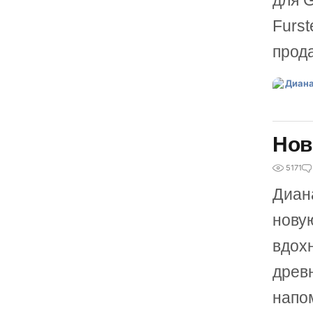
для 
Furst
прода
Нов
5171
Диан
нову
вдох
древ
напом