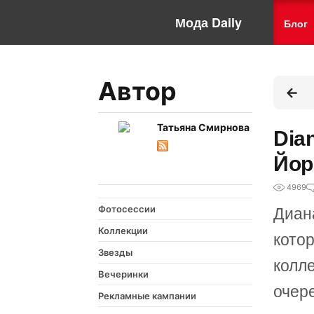
Мода Daily
Блог
Автор
Татьяна Смирнова
Dia
Йор
4969
Фотосессии
Диана
Коллекции
котор
Звезды
колл
Вечеринки
очер
Рекламные кампании