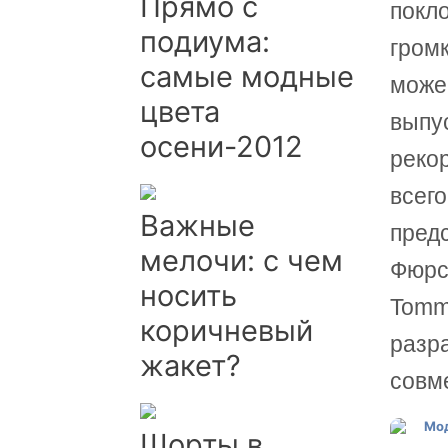
Прямо с
покл
подиума:
громк
самые модные
може
цвета
выпу
осени-2012
реко
всег
Важные
пред
мелочи: с чем
Фюрст
носить
Tommy
коричневый
разр
жакет?
совм
Шорты в