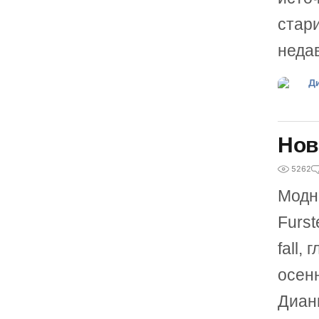
стари
неда
Нов
5262
Модн
Furst
fall,
осен
Диан