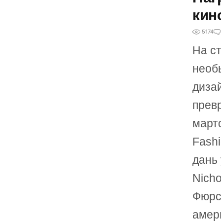
кин
5174
На с
необ
диза
превр
март
Fashi
дань
Nicho
Фюрст
амер