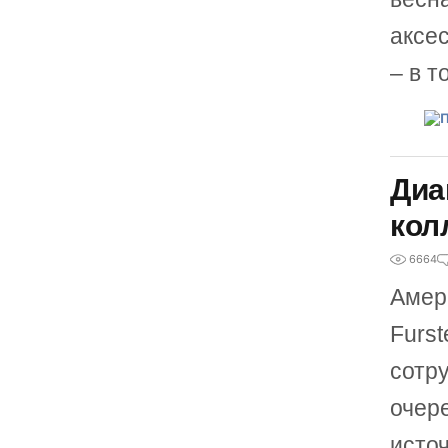
аксе
– в т
Диа
кол
6664
Амер
Furst
сотр
очер
исто