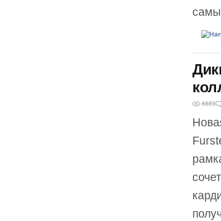
самы
Дик
кол
6665
Нова
Furst
рамк
сочет
кард
полу