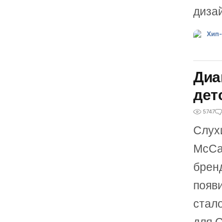
диза
Диа
дет
5747
Слухи
McCa
брен
появ
стал