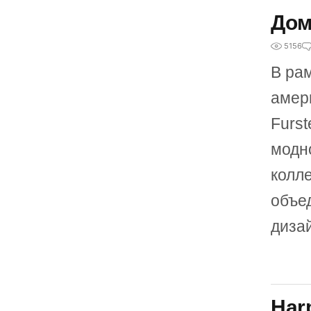
Дом
5156
В ра
амер
Furs
модн
колл
объе
дизай
Har