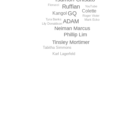
Fiorucci
Ruffian
YouTube
Colette
GQ
Kangol
Roger Vivier
Tyra Banks
Mark Ecko
ADAM
Lily Donaldson
Neiman Marcus
Phillip Lim
Tinsley Mortimer
Tabitha Simmons
Karl Lagerfeld