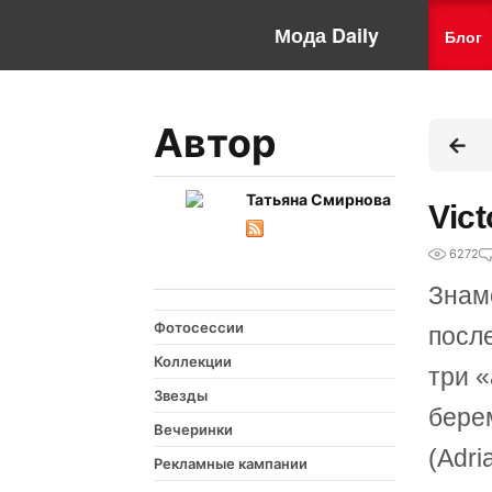
Мода Daily
Блог
Автор
Татьяна Смирнова
Vic
6272
Знаме
Фотосессии
посл
Коллекции
три «
Звезды
бере
Вечеринки
(Adri
Рекламные кампании