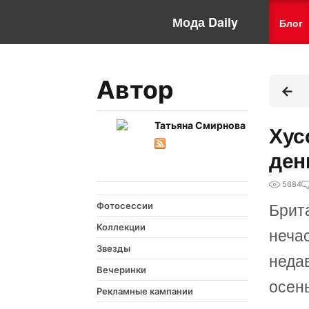
Мода Daily
Блог
Автор
Татьяна Смирнова
Хус
ден
5684
Фотосессии
Брит
Коллекции
неча
Звезды
неда
Вечеринки
осен
Рекламные кампании