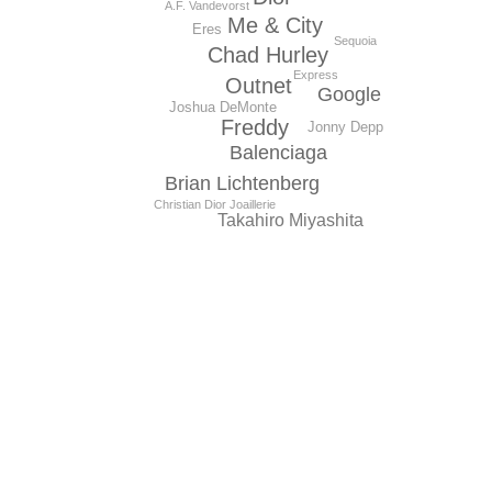
A.F. Vandevorst
Me & City
Eres
Sequoia
Chad Hurley
Express
Outnet
Google
Joshua DeMonte
Freddy
Jonny Depp
Balenciaga
Brian Lichtenberg
Christian Dior Joaillerie
Takahiro Miyashita