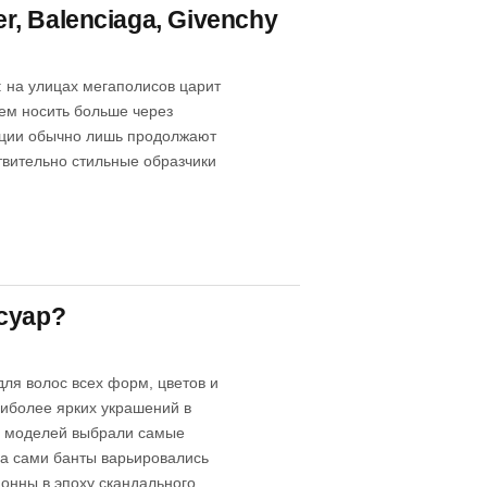
r, Balenciaga, Givenchy
 на улицах мегаполисов царит
ем носить больше через
кции обычно лишь продолжают
твительно стильные образчики
суар?
ля волос всех форм, цветов и
аиболее ярких украшений в
ос моделей выбрали самые
а сами банты варьировались
донны в эпоху скандального