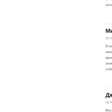
хита
Ми
6
В к
аме
кра
зна
соб
Дж
6
Мол