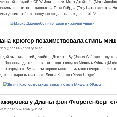
условной звездой и CFDA Journal стал Марк Джейкобс (Marc Jacobs
раниям креативного директора Трея Лэйрда (Trey Laird) вслед за 
ячьи ушки», собственноручно созданные им для Louis Vuitton.
ана Крюгер позаимствовала стиль Ми
526
0
25 Мая 2009
14:30
одой американский дизайнер Джейсон Ву (Jason Wu) претендует н
требованных дизайнеров этого года: вслед за Мишель Обама (Miche
орой наряды от Ву заняли первое место, стильное вечернее платье
демонстрировала актриса Диана Крюгер (Diane Kruger).
ажировка у Дианы фон Фюрстенберг ст
475
0
20 Мая 2009
13:04