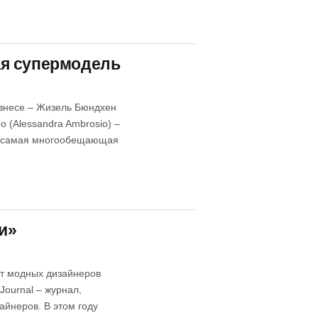
ая супермодель
изнесе – Жизель Бюндхен
 (Alessandra Ambrosio) –
), самая многообещающая
и»
ет модных дизайнеров
Journal – журнал,
йнеров. В этом году