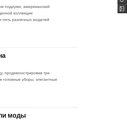
ем подиуме, американский
ценной коллекции
и пять различных моделей
на
цу, продемонстрировав три
е головные уборы, элегантные
ели моды