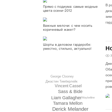
В р
Прямо с подиума: самые модные
цвета осени-2012
диз
зим
гар
Важные мелочи: с чем носить
коричневый жакет?
Шорты в деловом гардеробе:
Но
уместно, стильно, актуально!
3
Дже
Оба
осе
George Clooney
при
Джастин Тимберлейк
Vincent Cassel
ров
Sass & Bide
Liam Gallagher
Maybelline
Tamara Mellon
Derick Melander