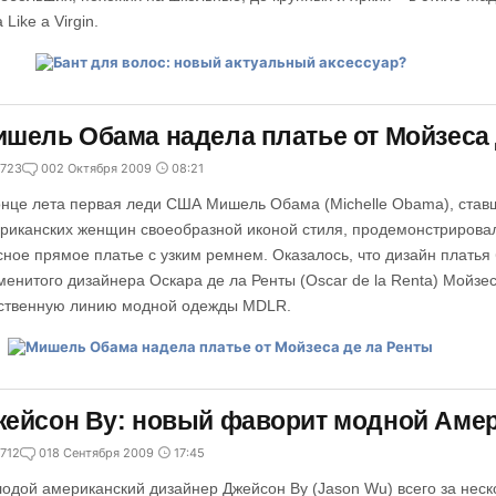
 Like a Virgin.
шель Обама надела платье от Мойзеса 
723
0
02 Октября 2009
08:21
онце лета первая леди США Мишель Обама (Michelle Obama), став
риканских женщин своеобразной иконой стиля, продемонстрировал
сное прямое платье с узким ремнем. Оказалось, что дизайн платья
менитого дизайнера Оскара де ла Ренты (Oscar de la Renta) Мойзе
ственную линию модной одежды MDLR.
ейсон Ву: новый фаворит модной Аме
712
0
18 Сентября 2009
17:45
одой американский дизайнер Джейсон Ву (Jason Wu) всего за неск