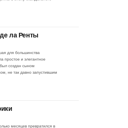
де ла Ренты
шая для большинства
а простое и элегантное
 был создан сыном
сом, не так давно запустившим
рики
олько месяцев превратился в