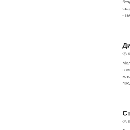
без
ста
«за
Ди
6
Мол
вос
кот
про
Ст
5