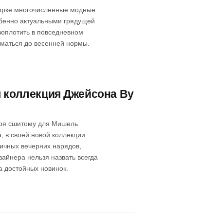
Йорке многочисленные модные
обенно актуальными грядущей
воплотить в повседневном
иматься до весенней нормы.
я коллекция Джейсона Ву
аря сшитому для Мишель
, в своей новой коллекции
ичных вечерних нарядов,
зайнера нельзя назвать всегда
а достойных новинок.