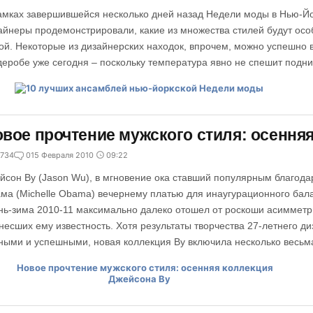
амках завершившейся несколько дней назад Недели моды в Нью-
айнеры продемонстрировали, какие из множества стилей будут ос
ой. Некоторые из дизайнерских находок, впрочем, можно успешно 
деробе уже сегодня – поскольку температура явно не спешит подн
вое прочтение мужского стиля: осення
734
0
15 Февраля 2010
09:22
йсон Ву (Jason Wu), в мгновение ока ставший популярным благод
ма (Michelle Obama) вечернему платью для инаугурационного бала
нь-зима 2010-11 максимально далеко отошел от роскоши асимметр
несших ему известность. Хотя результаты творчества 27-летнего ди
ными и успешными, новая коллекция Ву включила несколько весьм