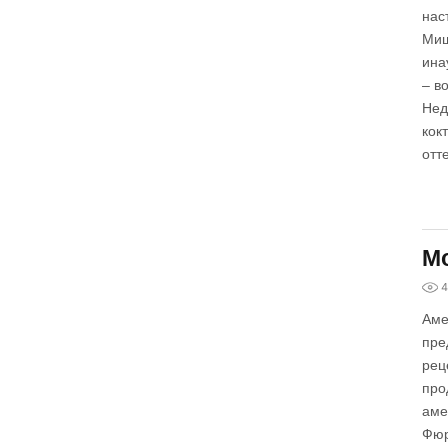
нас
Миш
ина
– в
Нед
кок
отт
Мо
4
Аме
пре
рец
про
аме
Фюр