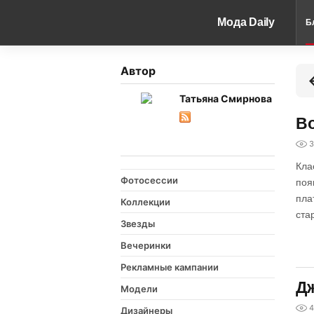
Мода Daily
Б
Автор
Татьяна Смирнова
Во
3
Кла
Фотосессии
поя
пла
Коллекции
ста
Звезды
Вечеринки
Рекламные кампании
Дж
Модели
4
Дизайнеры