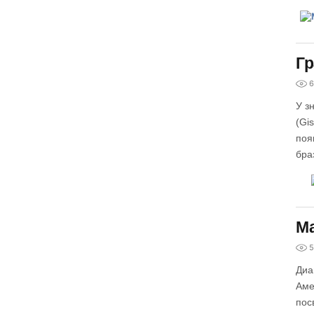
Гр
6
У з
(Gi
поя
бра
Ма
5
Диа
Аме
пос