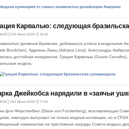
ация Карвалью: следующая бразильск
640
0
15 Июня 2009
15:40
наменитых уроженок Бразилии, добившихся успеха в модельном б
sele Bundchen), Адрианы Лимы (Adriana Lima), Алессандры Амбросио
вилась достойная конкурентка: Грация Карвалью (Gracie Carvalho
зильская модель.
рка Джейкобса нарядили в «заячьи ушк
814
0
02 Июня 2009
17:28
на фон Фюрстенбенг (Diane von Furstenberg), возглавляющая Сов
рики, ежегодно выпускает не только модные коллекции, но и CFDA 
вященный номинантам на престижные награды Совета модных диза