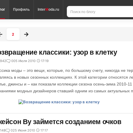
лог
Профиль
Inter
M
oda.ru
2
звращение классики: узор в клетку
942
0
05 Июля 2010
17:19
ссика моды – это вещи, которые, по большому счету, никогда не тер
вляясь в новых сезонных коллекциях. К этой категории относятся 
тье, джинсы и – как показали коллекции сезона осень-зима 2010-11 
раниями модных дизайнеров ставший одним из самых актуальных п
ейсон Ву займется созданием очков
148
0
25 Июня 2010
17:17