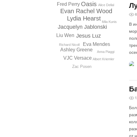
Oasis
Лу
Fred Perry
Alice Dellal
Evan Rachel Wood
6
Lydia Hearst
Mila Kunis
В и
Jacquelyn Jablonski
мор
Jesus Luz
Liu Wen
пол
Eva Mendes
Richard Nicoll
тре
Ashley Greene
Anna Piaggi
осе
VJC Versace
Albert Kriemler
Zac Posen
Ба
1
Бол
раз
кол
раз
от 