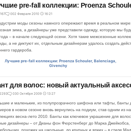
чшие pre-fall коллекции: Proenza Schoule
167
0
02 Февраля 2010
16:21
ндустрии моды сезоны намного опережают время в реальном мире:
озная зима, а дизайнеры уже представили одежду, которую мы буд
года – в начале следующей осени. Хотя такие межсезонные колле
нды, а не диктуют их, отдельным дизайнерам удалось создать дейс
ннего гардероба.
нт для волос: новый актуальный аксес
2293
0
30 Октября 2009
13:27
ьшие и маленькие, из полупрозрачного шифона или тафты, банты д
меров в новом сезоне вновь вернулись на подиум, став одним из н
лекциях весна-лето 2010. Банты как ключевое украшение для вол
ные дизайнеры – от Дианы фон Фюрстенберг до Марка Джейкобса, 
небольших, похожих на школьные, до крупных и ярких – в стиле Ма