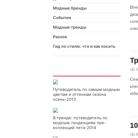
Впе
Модные бренды
диз
События
сол
Модные тренды
очк
Разное
Гид по стилю: что и как носить
Тр
5
Интересно
Сез
клю
Путеводитель по самым модным
юбк
цветам и оттенкам сезона
осень-2013
В тренде: путеводитель по
модным тенденциям пре-
10
коллекций лета-2014
6