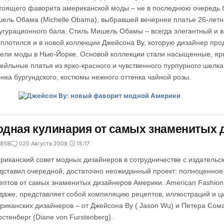
тоящего фаворита американской моды – не в последнюю очередь 
ель Обама (Michelle Obama), выбравшей вечернее платье 26-летн
угурационного бала. Стиль Мишель Обамы – всегда элегантный и в
оплотился и в новой коллекции Джейсона Ву, которую дизайнер пр
ели моды в Нью-Йорке. Основой коллекции стали насыщенные, ярк
тейльные платья из ярко-красного и чувственного пурпурного шелк
енка бургундского, костюмы нежного оттенка чайной розы.
дная кулинария от самых знаменитых 
858
0
20 Августа 2009
15:17
риканский совет модных дизайнеров в сотрудничестве с издательс
дставил очередной, достаточно неожиданный проект: полноценное
ептов от самых знаменитых дизайнеров Америки. American Fashion
даже, представляет собой компиляцию рецептов, иллюстраций и ци
риканских дизайнеров – от Джейсона Ву ( Jason Wu) и Петера Сом
стенберг (Diane von Furstenberg).