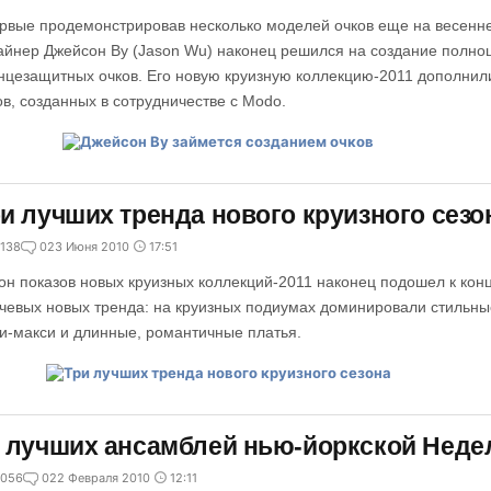
рвые продемонстрировав несколько моделей очков еще на весенн
айнер Джейсон Ву (Jason Wu) наконец решился на создание полно
нцезащитных очков. Его новую круизную коллекцию-2011 дополнил
ов, созданных в сотрудничестве с Modo.
и лучших тренда нового круизного сезо
138
0
23 Июня 2010
17:51
он показов новых круизных коллекций-2011 наконец подошел к кон
чевых новых тренда: на круизных подиумах доминировали стильны
и-макси и длинные, романтичные платья.
 лучших ансамблей нью-йоркской Нед
056
0
22 Февраля 2010
12:11