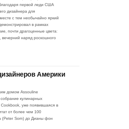
благодаря первой леди США
его дизайнера для
месте с тем необычайно яркий
одемонстрировал в рамках
ие, почти драгоценные цвета:
а, вечерний наряд роскошного
дизайнеров Америки
ким домом Assouline
 собрание кулинарных
 Cookbook, уже появившаяся в
тат от более чем 100
а (Peter Som) до Дианы фон