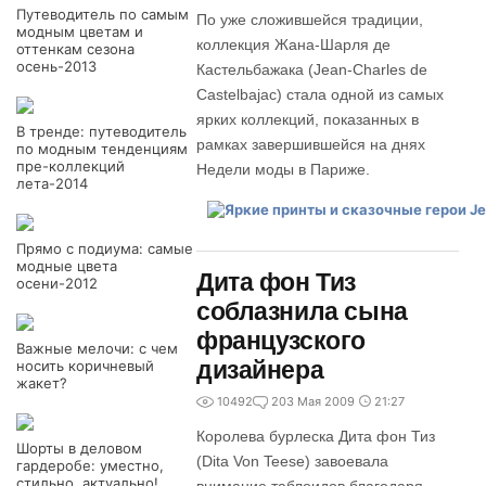
Путеводитель по самым
По уже сложившейся традиции,
модным цветам и
коллекция Жана-Шарля де
оттенкам сезона
осень-2013
Кастельбажака (Jean-Charles de
Castelbajac) стала одной из самых
ярких коллекций, показанных в
В тренде: путеводитель
рамках завершившейся на днях
по модным тенденциям
пре-коллекций
Недели моды в Париже.
лета-2014
Прямо с подиума: самые
модные цвета
Дита фон Тиз
осени-2012
соблазнила сына
французского
Важные мелочи: с чем
дизайнера
носить коричневый
жакет?
10492
2
03 Мая 2009
21:27
Королева бурлеска Дита фон Тиз
Шорты в деловом
(Dita Von Teese) завоевала
гардеробе: уместно,
стильно, актуально!