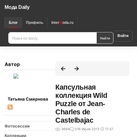
Мода Daily
Блог
Профиль
Inter
M
oda.ru
Войти
Найти
Автор
Капсульная
коллекция Wild
Татьяна Смирнова
Puzzle от Jean-
Charles de
Castelbajac
Фотосессии
3694
0
16 Июля 2013
17:37
Коллекции