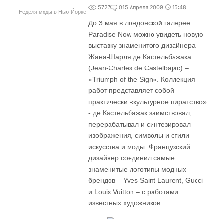
5727
0
15 Апреля 2009
15:48
Неделя моды в Нью-Йорке
До 3 мая в лондонской галерее
Paradise Now можно увидеть новую
выставку знаменитого дизайнера
Жана-Шарля де Кастельбажака
(Jean-Charles de Castelbajac) –
«Triumph of the Sign». Коллекция
работ представляет собой
практически «культурное пиратство»
- де Кастельбажак заимствовал,
перерабатывал и синтезировал
изображения, символы и стили
искусства и моды. Французский
дизайнер соединил самые
знаменитые логотипы модных
брендов – Yves Saint Laurent, Gucci
и Louis Vuitton – с работами
известных художников.