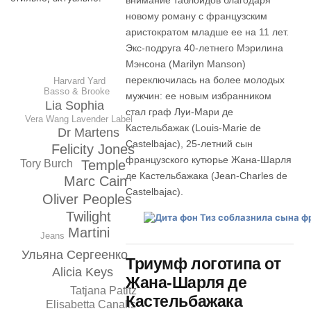
внимание таблоидов благодаря
новому роману с французским
аристократом младше ее на 11 лет.
Экс-подруга 40-летнего Мэрилина
Мэнсона (Marilyn Manson)
переключилась на более молодых
Harvard Yard
Basso & Brooke
мужчин: ее новым избранником
Lia Sophia
стал граф Луи-Мари де
Vera Wang Lavender Label
Кастельбажак (Louis-Marie de
Dr Martens
Castelbajac), 25-летний сын
Felicity Jones
французского кутюрье Жана-Шарля
Tory Burch
Temple
де Кастельбажака (Jean-Charles de
Marc Cain
Castelbajac).
Oliver Peoples
Twilight
Martini
Jeans
Ульяна Сергеенко
Триумф логотипа от
Alicia Keys
Жана-Шарля де
Tatjana Patitz
Кастельбажака
Elisabetta Canalis