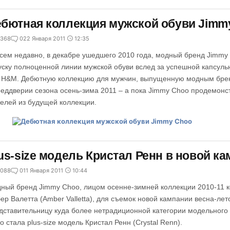
бютная коллекция мужской обуви Jimm
368
0
22 Января 2011
12:35
сем недавно, в декабре ушедшего 2010 года, модный бренд Jimmy
уску полноценной линии мужской обуви вслед за успешной капсуль
 H&M. Дебютную коллекцию для мужчин, выпущенную модным брен
реддверии сезона осень-зима 2011 – а пока Jimmy Choo продемон
елей из будущей коллекции.
us-size модель Кристал Ренн в новой к
088
0
11 Января 2011
10:44
ный бренд Jimmy Choo, лицом осенне-зимней коллекции 2010-11 
ер Валетта (Amber Valletta), для съемок новой кампании весна-ле
дставительницу куда более нетрадиционной категории модельного
o стала plus-size модель Кристал Ренн (Crystal Renn).