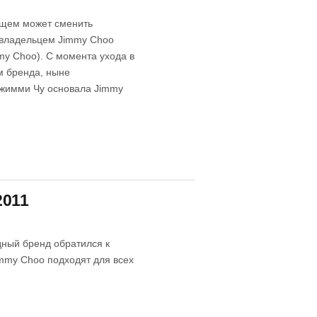
ущем может сменить
м владельцем Jimmy Choo
my Choo). С момента ухода в
м бренда, ныне
Джимми Чу основала Jimmy
2011
дный бренд обратился к
immy Choo подходят для всех