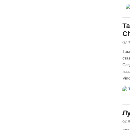
Та
C
3
Там
ста
Соз
изв
Vin
Лу
6