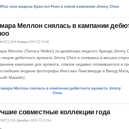
мара Меллон снялась в кампании дебю
hoo
841
0
05 Января 2011
11:40
ара Меллон (Tamara Mellon) из дизайнера модного бренда Jimmy С
в лицом дебютного аромата Jimmy Choo и снявшись в весьма откр
данием кампании для аромата, совсем недавно появившегося в пр
естнейшие модные фотографы Инез ван Ламсвеерде и Винуд Матад
oodh Matadin).
чшие совместные коллекции года
197
1
20 Декабря 2010
21:54