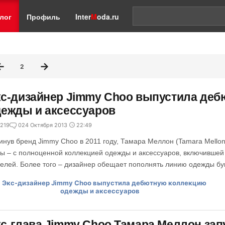
лог
Профиль
Inter
M
oda.ru
2
с-дизайнер Jimmy Choo выпустила де
ежды и аксессуаров
219
0
24 Октября 2013
22:49
инув бренд Jimmy Choo в 2011 году, Тамара Меллон (Tamara Mellon
ы – с полноценной коллекцией одежды и аксессуаров, включившей 
елей. Более того – дизайнер обещает пополнять линию одежды бу
с-глава Jimmy Choo Тамара Меллон зап