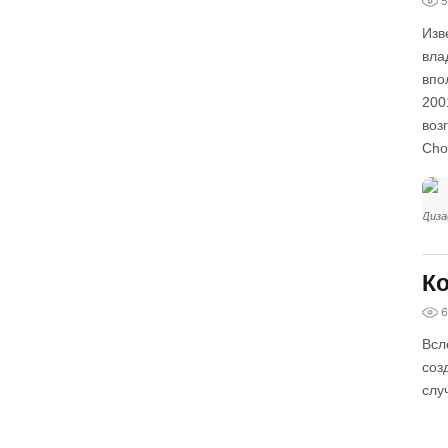
5
Изв
вла
впо
200
воз
Cho
Диза
Ко
6
Всл
соз
слу