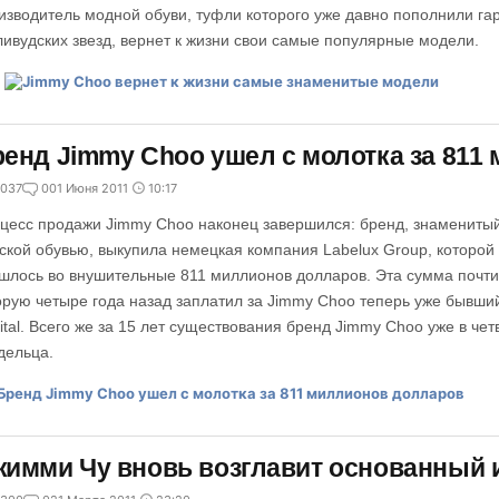
изводитель модной обуви, туфли которого уже давно пополнили г
ливудских звезд, вернет к жизни свои самые популярные модели.
енд Jimmy Choo ушел с молотка за 811
037
0
01 Июня 2011
10:17
цесс продажи Jimmy Choo наконец завершился: бренд, знаменитый
ской обувью, выкупила немецкая компания Labelux Group, которо
шлось во внушительные 811 миллионов долларов. Эта сумма почти
орую четыре года назад заплатил за Jimmy Choo теперь уже бывши
ital. Всего же за 15 лет существования бренд Jimmy Choo уже в че
дельца.
имми Чу вновь возглавит основанный 