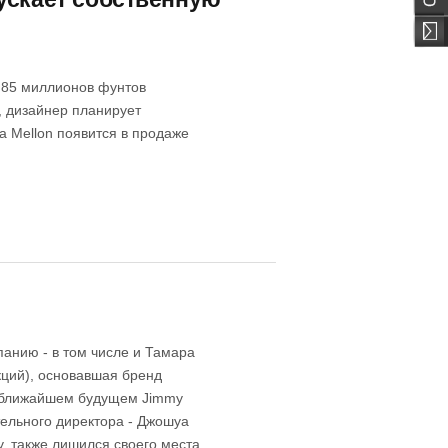
а 85 миллионов фунтов
, дизайнер планирует
a Mellon появится в продаже
анию - в том числе и Тамара
кций), основавшая бренд
В ближайшем будущем Jimmy
тельного директора - Джошуа
, также лишился своего места.