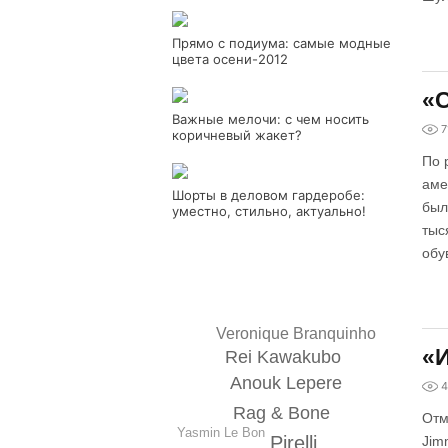
Прямо с подиума: самые модные
цвета осени-2012
«С
Важные мелочи: с чем носить
7
коричневый жакет?
По 
аме
Шорты в деловом гардеробе:
был
уместно, стильно, актуально!
тыс
обу
Veronique Branquinho
«
Rei Kawakubo
Anouk Lepere
4
Rag & Bone
Отм
Yasmin Le Bon
Pirelli
Jim