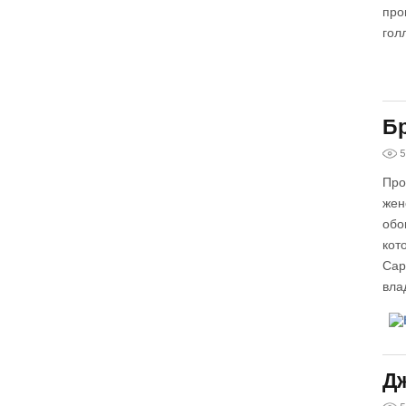
про
гол
Бр
5
Про
жен
обо
кот
Cap
вла
Дж