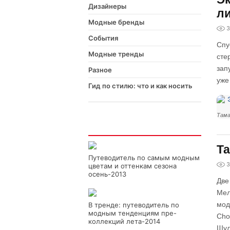
Дизайнеры
л
Модные бренды
3
События
Спу
Модные тренды
сте
зап
Разное
уже
Гид по стилю: что и как носить
Тама
Интересно
Та
Путеводитель по самым модным
3
цветам и оттенкам сезона
осень-2013
Две
Мел
мод
В тренде: путеводитель по
модным тенденциям пре-
Cho
коллекций лета-2014
Шул