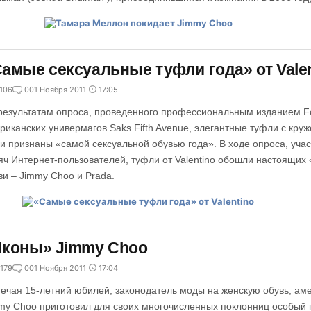
амые сексуальные туфли года» от Valen
106
0
01 Ноября 2011
17:05
результатам опроса, проведенного профессиональным изданием F
риканских универмагов Saks Fifth Avenue, элегантные туфли с круж
и признаны «самой сексуальной обувью года». В ходе опроса, учас
яч Интернет-пользователей, туфли от Valentino обошли настоящих
ви – Jimmy Choo и Prada.
Иконы» Jimmy Choo
179
0
01 Ноября 2011
17:04
ечая 15-летний юбилей, законодатель моды на женскую обувь, ам
my Choo приготовил для своих многочисленных поклонниц особый 