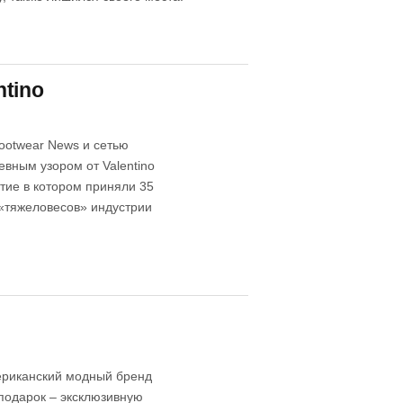
tino
ootwear News и сетью
евным узором от Valentino
тие в котором приняли 35
 «тяжеловесов» индустрии
ериканский модный бренд
подарок – эксклюзивную