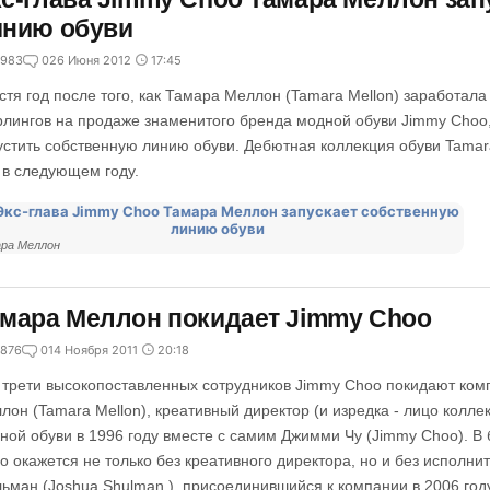
инию обуви
983
0
26 Июня 2012
17:45
стя год после того, как Тамара Меллон (Tamara Mellon) заработал
рлингов на продаже знаменитого бренда модной обуви Jimmy Choo
устить собственную линию обуви. Дебютная коллекция обуви Tamar
 в следующем году.
ра Меллон
мара Меллон покидает Jimmy Choo
876
0
14 Ноября 2011
20:18
 трети высокопоставленных сотрудников Jimmy Choo покидают комп
лон (Tamara Mellon), креативный директор (и изредка - лицо колле
ной обуви в 1996 году вместе с самим Джимми Чу (Jimmy Choo). 
o окажется не только без креативного директора, но и без исполни
ьман (Joshua Shulman ), присоединившийся к компании в 2006 году