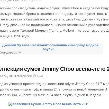
300
0
21 Марта 2011
23:20
естный производитель модной обуви Jimmy Choo в недалеком буд
дельца: модный бренд выставлен на продажу, и, по слухам, новы
лне может стать бывший его основатель, дизайнер Джимми Чу (Jim
1 году дизайнер не поддерживал никаких отношений с руководство
главляемого Тамарой Меллон (Tamara Mellon) – которая вместе с 
o еще в 1996 году.
йнер Джимми Чу
ллекция сумок Jimmy Choo весна-лето 
547
1
03 Февраля 2011
12:41
ед за успехом прошлогодней коллекции обуви Jimmy Choo 24:7 мо
данию сумок – как и туфли линии 24:7, сумки из новой коллекции J
чаев жизни, и носить их можно 24 часа в сутки 7 дней в неделю.