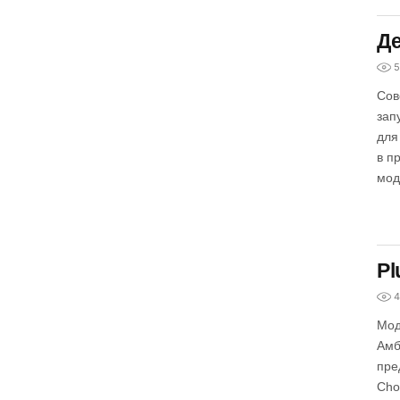
Де
5
Сов
зап
для
в п
мод
Pl
4
Мод
Амб
пре
Cho