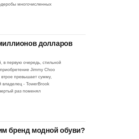
ардеробы многочисленных
 миллионов долларов
, в первую очередь, стильной
й приобретение Jimmy Choo
 втрое превышает сумму,
й владелец - TowerBrook
твертый раз поменял
им бренд модной обуви?