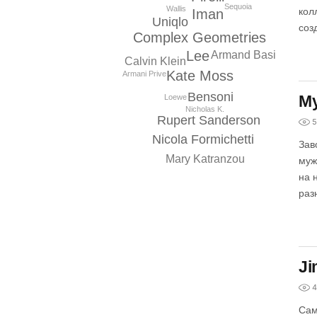
Sequoia
Wallis
кол
Iman
Uniqlo
соз
Complex Geometries
Lee
Armand Basi
Calvin Klein
Kate Moss
Armani Prive
Bensoni
Му
Loewe
Nicholas K.
Rupert Sanderson
5
Nicola Formichetti
Зав
Mary Katranzou
муж
на 
раз
Ji
4
Сам