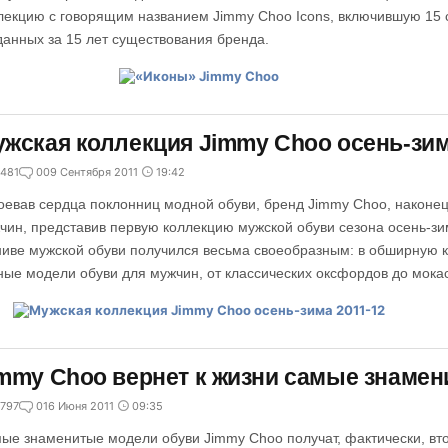
лекцию с говорящим названием Jimmy Choo Icons, включившую 15 
данных за 15 лет существования бренда.
жская коллекция Jimmy Choo осень-зим
481
0
09 Сентября 2011
19:42
оевав сердца поклонниц модной обуви, бренд Jimmy Choo, наконец
чин, представив первую коллекцию мужской обуви сезона осень-зи
ниве мужской обуви получился весьма своеобразным: в обширную
ные модели обуви для мужчин, от классических оксфордов до мокас
mmy Choo вернет к жизни самые знаме
797
0
16 Июня 2011
09:35
ые знаменитые модели обуви Jimmy Choo получат, фактически, вт