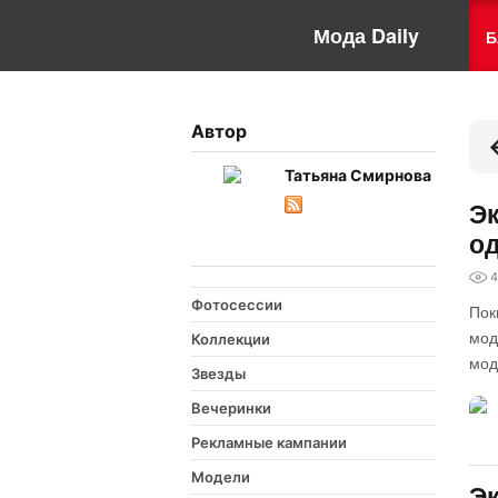
Мода Daily
Б
Автор
Татьяна Смирнова
Эк
од
4
Фотосессии
Пок
мод
Коллекции
мод
Звезды
Вечеринки
Рекламные кампании
Модели
Эк