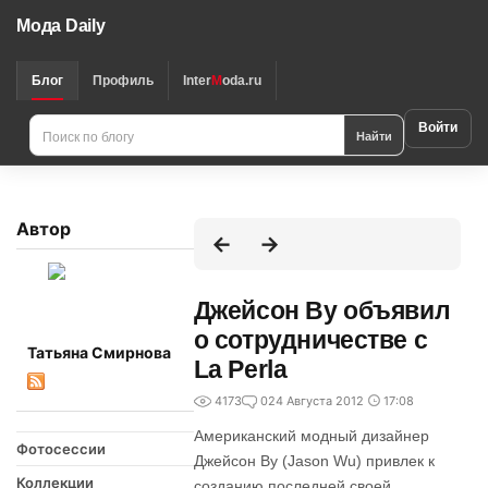
Мода Daily
Блог
Профиль
Inter
M
oda.ru
Войти
Найти
Автор
Джейсон Ву объявил
о сотрудничестве с
Татьяна Смирнова
La Perla
4173
0
24 Августа 2012
17:08
Американский модный дизайнер
Фотосессии
Джейсон Ву (Jason Wu) привлек к
Коллекции
созданию последней своей