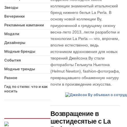
коллекции знаменитый итальянский
Звезды
бренд нижнего белья La Perla. В
Вечеринки
основу новой коллекции Ву,
Рекламные кампании
приуроченной к грядущему сезону
весна-лето 2013, легли разработки и
Модели
технологии La Perla — что, впрочем,
Дизайнеры
вполне естественно, ведь
Модные бренды
источником вдохновения для новых
творений Джейсона Ву стали
События
фотоработы Гельмута Ньютона
Модные тренды
(Helmut Newton), fashion-фотографа,
Разное
превращавшего обнаженную натуру
почти в произведение искусства.
Гид по стилю: что и как
носить
Возвращение в
Интересно
шестидесятые с La