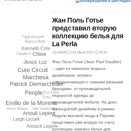
Жан Поль Готье
представил вторую
коллекцию белья для
Yigal Azourel
Bianca Balti
La Perla
Kenneth Cole
5609
0
13 Июля 2011
19:35
Chloе
Candie’s
Jesus Luz
Жан Поль Готье (Jean Paul Gaultier)
– один из немногих модных
Cute Circuit
дизайнеров, активно
Marchesa
сотрудничающих с самыми разными
Patrick Demarchelier
брендами, от производителей
People
EcoTools
недорогой одежды до
Eres
Emilio de la Morena
производителей мебели. На днях
французский дизайнер в рамках
Steven Madden
Willy Vanderperre
Anouk Lepere
Недели высокой моды в Париже
Leigh Lezark
представил уже вторую по счету
Anouck Lepere
коллекцию нижнего белья для