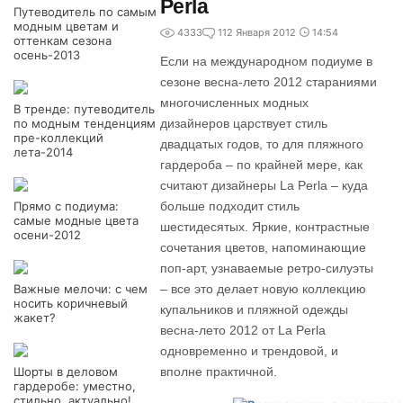
Perla
Путеводитель по самым
модным цветам и
4333
1
12 Января 2012
14:54
оттенкам сезона
осень-2013
Если на международном подиуме в
сезоне весна-лето 2012 стараниями
многочисленных модных
В тренде: путеводитель
по модным тенденциям
дизайнеров царствует стиль
пре-коллекций
двадцатых годов, то для пляжного
лета-2014
гардероба – по крайней мере, как
считают дизайнеры La Perla – куда
Прямо с подиума:
больше подходит стиль
самые модные цвета
шестидесятых. Яркие, контрастные
осени-2012
сочетания цветов, напоминающие
поп-арт, узнаваемые ретро-силуэты
Важные мелочи: с чем
– все это делает новую коллекцию
носить коричневый
купальников и пляжной одежды
жакет?
весна-лето 2012 от La Perla
одновременно и трендовой, и
Шорты в деловом
вполне практичной.
гардеробе: уместно,
стильно, актуально!