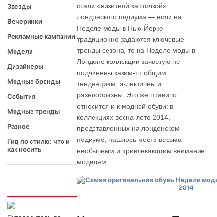
стали «визитной карточкой»
Звезды
лондонского подиума — если на
Вечеринки
Неделе моды в Нью-Йорке
Рекламные кампании
традиционно задаются ключевые
тренды сезона, то на Неделе моды в
Модели
Лондоне коллекции зачастую не
Дизайнеры
подчинены каким-то общим
Модные бренды
тенденциям, эклектичны и
разнообразны. Это же правило
События
относится и к модной обуви: в
Модные тренды
коллекциях весна-лето 2014,
Разное
представленных на лондонском
подиуме, нашлось место весьма
Гид по стилю: что и
как носить
необычным и привлекающим внимание
моделям.
Интересно