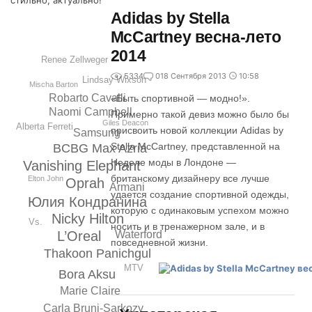
стильно, актуально!
Adidas by Stella
McCartney весна-лето
2014
Renеe Zellweger
5334
0
18 Сентября 2013
10:58
Lindsay Wixson
Mischa Barton
Robarto Cavalli
«Быть спортивной — модно!».
Naomi Campbell
Примерно такой девиз можно было бы
Giles Deacon
Alberta Ferreti
присвоить новой коллекции Adidas by
Samsung
Stella McCartney, представленной на
BCBG Max Azria
Неделе моды в Лондоне —
Vanishing Elephant
британскому дизайнеру все лучше
Elton John
Oprah
Armani
удается создание спортивной одежды,
Юлия Кондранина
которую с одинаковым успехом можно
Nicky Hilton
Vs.
носить и в тренажерном зале, и в
L’Oreal
Waterford
повседневной жизни.
Thakoon Panichgul
MTV
Bora Aksu
Marie Claire
Carla Bruni-Sarkozy