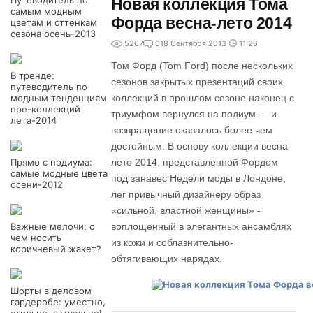
Путеводитель по
Новая коллекция Тома
самым модным
Форда весна-лето 2014
цветам и оттенкам
сезона осень-2013
5267
0
18 Сентября 2013
11:26
Том Форд (Tom Ford) после нескольких
В тренде:
сезонов закрытых презентаций своих
путеводитель по
модным тенденциям
коллекций в прошлом сезоне наконец с
пре-коллекций
триумфом вернулся на подиум — и
лета-2014
возвращение оказалось более чем
достойным. В основу коллекции весна-
Прямо с подиума:
лето 2014, представленной Фордом
самые модные цвета
под занавес Недели моды в Лондоне,
осени-2012
лег привычный дизайнеру образ
«сильной, властной женщины» -
Важные мелочи: с
воплощенный в элегантных ансамблях
чем носить
из кожи и соблазнительно-
коричневый жакет?
обтягивающих нарядах.
Шорты в деловом
гардеробе: уместно,