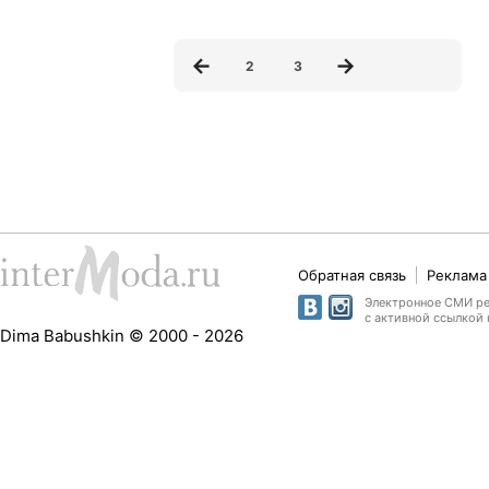
2
3
Обратная связь
Реклама 
Электронное СМИ рег
с активной ссылкой 
Dima Babushkin © 2000 - 2026