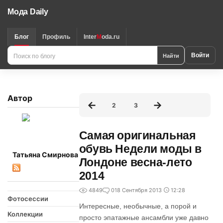
Мода Daily
Блог
Профиль
Inter
M
oda.ru
Поиск
Найти
Войти
по
блогу
Автор
2
3
Самая оригинальная
обувь Недели моды в
Татьяна Смирнова
Лондоне весна-лето
2014
4849
0
18 Сентября 2013
12:28
Фотосессии
Интересные, необычные, а порой и
Коллекции
просто эпатажные ансамбли уже давно