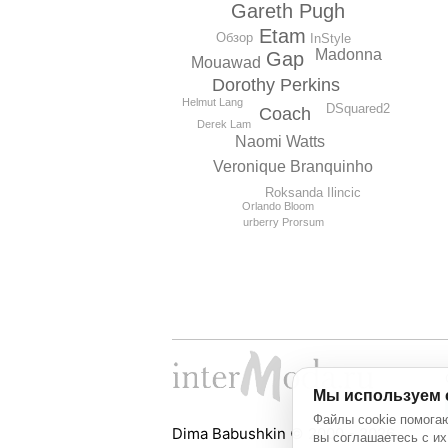
Gareth Pugh
Etam
Обзор
InStyle
Madonna
Gap
Mouawad
Dorothy Perkins
Helmut Lang
DSquared2
Coach
Derek Lam
Naomi Watts
Veronique Branquinho
Roksanda Ilincic
Orlando Bloom
urberry Prorsum
Мы используем 
Файлы cookie помогаю
Dima Babushkin © 2000 - 2026
вы соглашаетесь с их