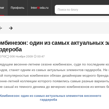
лог
Профиль
Inter
M
oda.ru
мбинезон: один из самых актуальных э
рдероба
0710
0
06 Ноября 2009
00:47
рядущем весенне-летнем сезоне комбинезон, судя по последним 
ндов, станет одним из самых актуальных элементов гардероба. Не
ой популярностью комбинезон обязан дизайнерам модного бренда 
енне-летней коллекции которого появились самые разные варианты
ле casual из темного денима до вечерних комбинезонов из мягких б