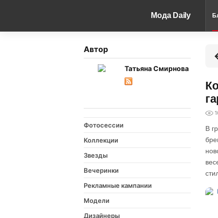
Мода Daily
Б
Автор
Татьяна Смирнова
Ко
га
1
Фотосессии
В г
бре
Коллекции
нов
Звезды
вес
Вечеринки
сти
Рекламные кампании
Модели
Дизайнеры