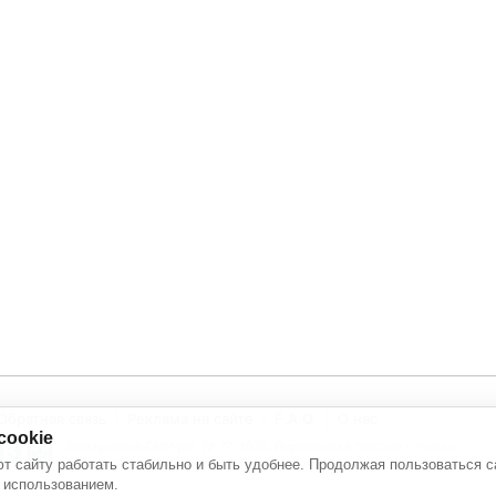
Обратная связь
Реклама на сайте
F.A.Q.
О нас
cookie
Электронное СМИ рег. № 77-4978. Перепечатка текстов - только
с активной ссылкой на источник
т сайту работать стабильно и быть удобнее. Продолжая пользоваться с
 использованием.