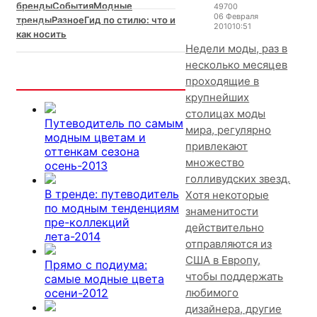
бренды
События
Модные
4970
0
06 Февраля
тренды
Разное
Гид по стилю: что и
2010
10:51
как носить
Недели моды, раз в
несколько месяцев
Интересно
проходящие в
крупнейших
столицах моды
Путеводитель по самым
мира, регулярно
модным цветам и
привлекают
оттенкам сезона
множество
осень-2013
голливудских звезд.
В тренде: путеводитель
Хотя некоторые
по модным тенденциям
знаменитости
пре-коллекций
действительно
лета-2014
отправляются из
США в Европу,
Прямо с подиума:
чтобы поддержать
самые модные цвета
осени-2012
любимого
дизайнера, другие