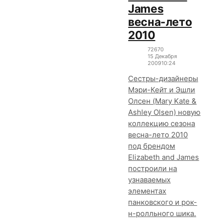
James
весна-лето
2010
7267
0
15 Декабря
2009
10:24
Сестры-дизайнеры
Мэри-Кейт и Эшли
Олсен (Mary Kate &
Ashley Olsen) новую
коллекцию сезона
весна-лето 2010
под брендом
Elizabeth and James
построили на
узнаваемых
элементах
панковского и рок-
н-ролльного шика.