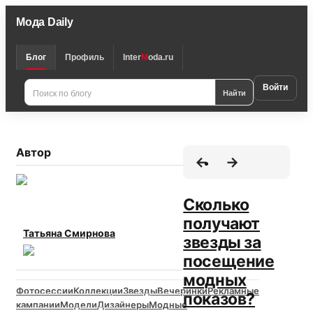
Мода Daily
Блог
Профиль
Inter
M
oda.ru
Войти
Найти
Автор
Сколько
получают
Татьяна Смирнова
звезды за
посещение
модных
Фотосессии
Коллекции
Звезды
Вечеринки
Рекламные
показов?
кампании
Модели
Дизайнеры
Модные