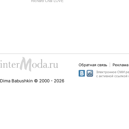
Richard Chai LOVE
Обратная связь
Реклама 
Электронное СМИ рег
с активной ссылкой 
Dima Babushkin © 2000 - 2026