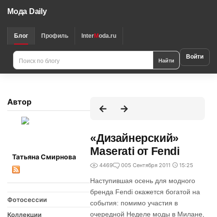
Мода Daily
Блог
Профиль
Inter
M
oda.ru
Войти
Найти
Автор
«Дизайнерский»
Maserati от Fendi
Татьяна Смирнова
4469
0
05 Сентября 2011
15:25
Наступившая осень для модного
бренда Fendi окажется богатой на
Фотосессии
события: помимо участия в
очередной Неделе моды в Милане,
Коллекции