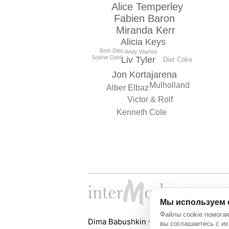
Alice Temperley
Fabien Baron
Miranda Kerr
Alicia Keys
Beth Ditto
Andy Warhol
Sophie Dahl
Liv Tyler
Diet Coke
Jon Kortajarena
Mulholland
Alber Elbaz
Victor & Rolf
Kenneth Cole
Мы используем 
Файлы cookie помогаю
Dima Babushkin © 2000 - 2026
вы соглашаетесь с их