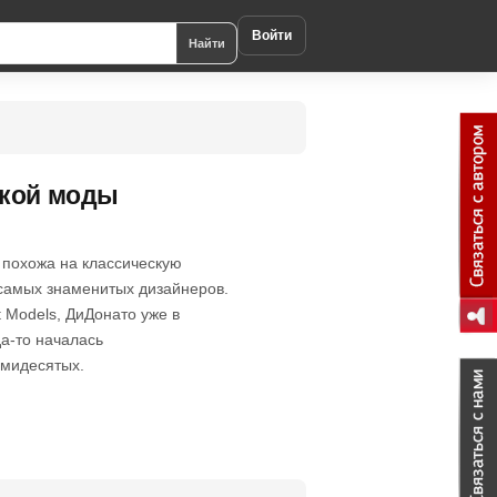
Войти
Найти
ской моды
 похожа на классическую
самых знаменитых дизайнеров.
 Models, ДиДонато уже в
да-то началась
ьмидесятых.