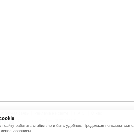
Обратная связь
Реклама на сайте
F.A.Q.
О нас
cookie
Электронное СМИ рег. № 77-4978. Перепечатка текстов - только
с активной ссылкой на источник
т сайту работать стабильно и быть удобнее. Продолжая пользоваться с
 использованием.