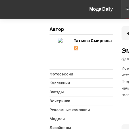
Мода Daily
Б
Автор
Татьяна Смирнова
Эм
8
Ист
Фотосессии
ист
Под
Коллекции
нач
Звезды
гол
Вечеринки
Рекламные кампании
Модели
Дизайнеры