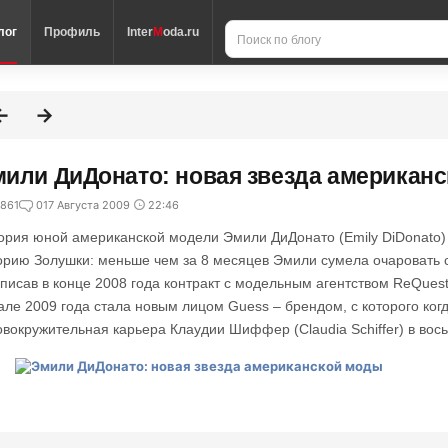
лог
Профиль
Inter
M
oda.ru
или ДиДонато: новая звезда американ
861
0
17 Августа 2009
22:46
ория юной американской модели Эмили ДиДонато (Emily DiDonato)
орию Золушки: меньше чем за 8 месяцев Эмили сумела очаровать 
писав в конце 2008 года контракт с модельным агентством ReQuest
але 2009 года стала новым лицом Guess – брендом, с которого ког
овокружительная карьера Клаудии Шиффер (Claudia Schiffer) в вос