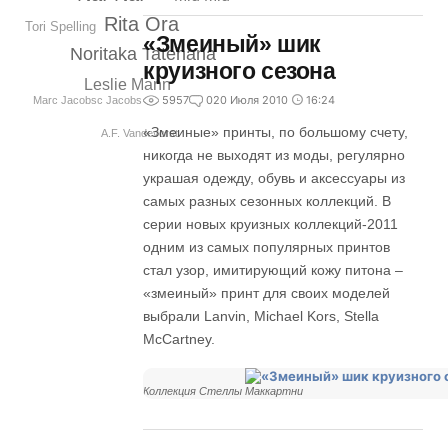
Rita Ora
Tori Spelling
«Змеиный» шик
Noritaka Tatehana
круизного сезона
Leslie Mann
5957
0
20 Июля 2010
16:24
Marc Jacobsc Jacobs
«Змеиные» принты, по большому счету,
A.F. Vandevorst
никогда не выходят из моды, регулярно
украшая одежду, обувь и аксессуары из
самых разных сезонных коллекций. В
серии новых круизных коллекций-2011
одним из самых популярных принтов
стал узор, имитирующий кожу питона –
«змеиный» принт для своих моделей
выбрали Lanvin, Michael Kors, Stella
McCartney.
Коллекция Стеллы Маккартни