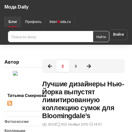
Мода Daily
Блог
Профиль
Inter
M
oda.ru
Войти
Найти
Автор
2
3
Лучшие дизайнеры Нью-
Йорка выпустят
Татьяна Смирнова
лимитированную
коллекцию сумок для
Bloomingdale’s
Фотосессии
3033
0
02 Ноября 2010
14:57
Коллекции