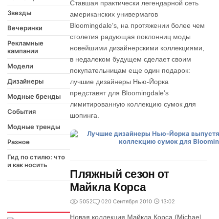
Ставшая практически легендарной сеть
Звезды
американских универмагов
Bloomingdale’s, на протяжении более чем
Вечеринки
столетия радующая поклонниц моды
Рекламные
новейшими дизайнерскими коллекциями,
кампании
в недалеком будущем сделает своим
Модели
покупательницам еще один подарок:
Дизайнеры
лучшие дизайнеры Нью-Йорка
представят для Bloomingdale’s
Модные бренды
лимитированную коллекцию сумок для
События
шопинга.
Модные тренды
Разное
Гид по стилю: что
и как носить
Пляжный сезон от
Майкла Корса
5052
0
20 Сентября 2010
13:02
Интересно
Новая коллекция Майкла Корса (Michael