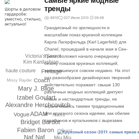
самые яркие модные
тренды
Шорты в деловом
гардеробе:
8810
0
27 Июля 2010
09:49
уместно, стильно,
актуально!
Грандиозный по зрелищности и
масштабам показ круизной коллекции
Карла Лагерфельда (Karl Lagerfeld) для
Chanel, прошедший в начале мая в Сен-
Victoria's Secret
Тропе, положил начало очередному
Kim Kardashian
сезону показов круизных коллекций,
закончившемуся совсем недавно. На этот
haute couture
Freitage
раз разнообразие дизайнерских творений
Coach
Missy Rayder
действительно поражает: свыше 130
Mary J. Blige
различных модных коллекций диктуют
Izabel Goulart
новые и нестандартные тренды, не
Alexandre Herchcovitch
ограничиваясь такими традиционными
ADAM
для круизного сезона идеями, как обилие
Vogue
Hlaska
сарафанов и купальников с вырезами.
Bridget Bardot
Fabien Baron
J Brand
Naf Naf
Miu Miu