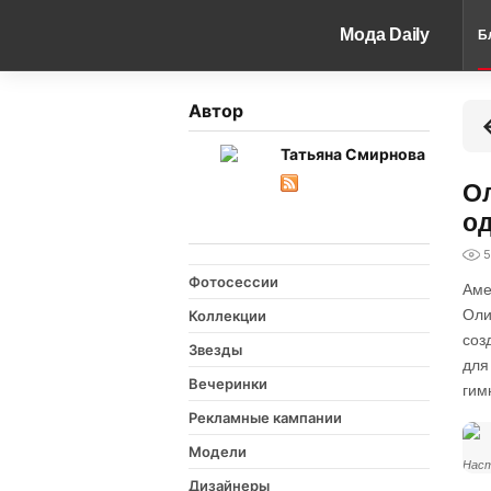
Мода Daily
Б
Автор
Татьяна Смирнова
Ол
од
5
Фотосессии
Аме
Оли
Коллекции
соз
Звезды
для
Вечеринки
гим
Рекламные кампании
Модели
Наст
Дизайнеры