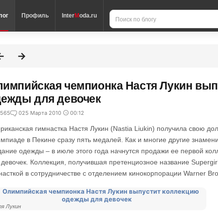
лог
Профиль
Inter
M
oda.ru
импийская чемпионка Настя Лукин вып
ежды для девочек
565
0
25 Марта 2010
00:12
риканская гимнастка Настя Лукин (Nastia Liukin) получила свою до
мпиаде в Пекине сразу пять медалей. Как и многие другие знамени
дание одежды – в июле этого года начнутся продажи ее первой ко
 девочек. Коллекция, получившая претенциозное название Supergirl
насткой в сотрудничестве с отделением кинокорпорации Warner Bro
я Лукин