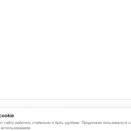
Обратная связь
Реклама на сайте
F.A.Q.
О нас
cookie
Электронное СМИ рег. № 77-4978. Перепечатка текстов - только
с активной ссылкой на источник
т сайту работать стабильно и быть удобнее. Продолжая пользоваться с
 использованием.