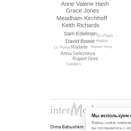
Anne Valerie Hash
Grace Jones
Meadham Kirchhoff
Keith Richards
Sam Edelman
EcoTools
David Bowie
Hlaska
Rodarte
Raphael Young
Liz Hurley
Anna Selezneva
Rupert Grint
Candie’s
Мы используем 
Файлы cookie помогаю
Dima Babushkin © 2000 - 2026
вы соглашаетесь с их