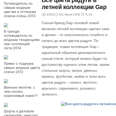
Все цвета радуги в
Путеводитель по
летней коллекции Gap
самым модным
цветам и оттенкам
6065
0
05 Июня 2009
15:34
сезона осень-2013
Casual-бренд Gap основой новой
весенне-летней коллекции сделал хаки
В тренде:
и деним – от классического голубого и
путеводитель по
модным тенденциям
синего до всех цветов радуги. По
пре-коллекций
традиции, новая коллекция Gap –
лета-2014
идеальный образчик демократичного
casual-стиля, который можно будет по
Прямо с подиума:
достоинству оценить этим летом: яркие
самые модные цвета
стильные шорты, капри, джинсы,
осени-2012
жакеты, футболки, майки и топы всех
цветов радуги – синего, желтого,
Важные мелочи: с
красного, сиреневого, розового,
чем носить
зеленого.
коричневый жакет?
Шорты в деловом
гардеробе: уместно,