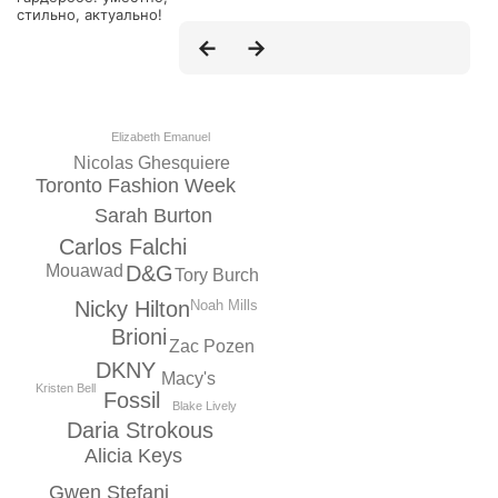
стильно, актуально!
Elizabeth Emanuel
Nicolas Ghesquiеre
Toronto Fashion Week
Sarah Burton
Carlos Falchi
Mouawad
D&G
Tory Burch
Nicky Hilton
Noah Mills
Brioni
Zac Pozen
DKNY
Macy's
Kristen Bell
Fossil
Blake Lively
Daria Strokous
Alicia Keys
Gwen Stefani