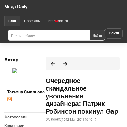
Мода Daily
Блог
Профиль
Inter
M
oda.ru
Войти
Найти
Автор
Очередное
скандальное
Татьяна Смирнова
увольнение
дизайнера: Патрик
Робинсон покинул Gap
Фотосессии
5605
0
12 Мая 2011
10:17
Коллекции