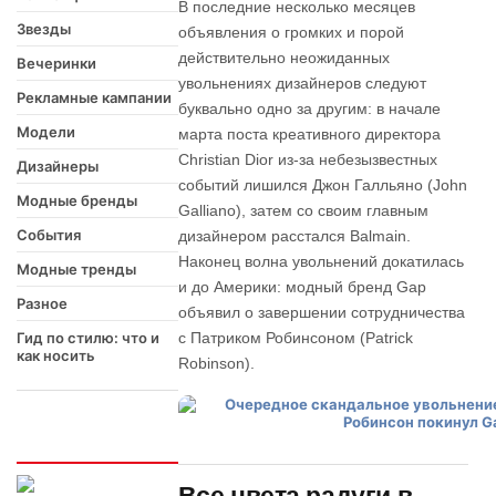
В последние несколько месяцев
Звезды
объявления о громких и порой
действительно неожиданных
Вечеринки
увольнениях дизайнеров следуют
Рекламные кампании
буквально одно за другим: в начале
Модели
марта поста креативного директора
Christian Dior из-за небезызвестных
Дизайнеры
событий лишился Джон Галльяно (John
Модные бренды
Galliano), затем со своим главным
События
дизайнером расстался Balmain.
Наконец волна увольнений докатилась
Модные тренды
и до Америки: модный бренд Gap
Разное
объявил о завершении сотрудничества
Гид по стилю: что и
с Патриком Робинсоном (Patrick
как носить
Robinson).
Интересно