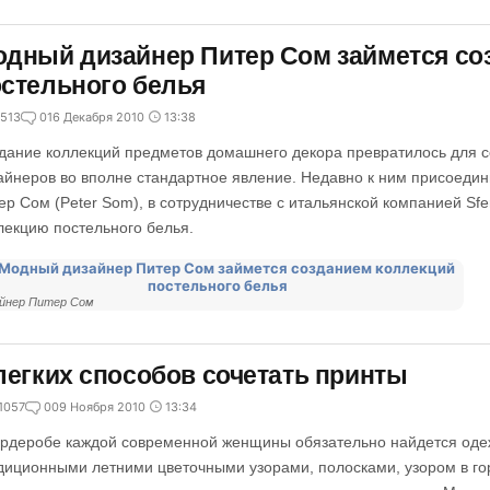
дный дизайнер Питер Сом займется со
стельного белья
513
0
16 Декабря 2010
13:38
дание коллекций предметов домашнего декора превратилось для
айнеров во вполне стандартное явление. Недавно к ним присоеди
ер Сом (Peter Som), в сотрудничестве с итальянской компанией S
лекцию постельного белья.
йнер Питер Сом
легких способов сочетать принты
1057
0
09 Ноября 2010
13:34
ардеробе каждой современной женщины обязательно найдется оде
диционными летними цветочными узорами, полосками, узором в гор