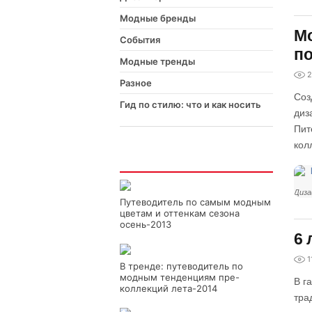
Модные бренды
Мо
События
по
Модные тренды
2
Разное
Соз
Гид по стилю: что и как носить
диз
Пит
кол
Интересно
Диза
Путеводитель по самым модным
цветам и оттенкам сезона
осень-2013
6 
1
В тренде: путеводитель по
модным тенденциям пре-
В г
коллекций лета-2014
тра