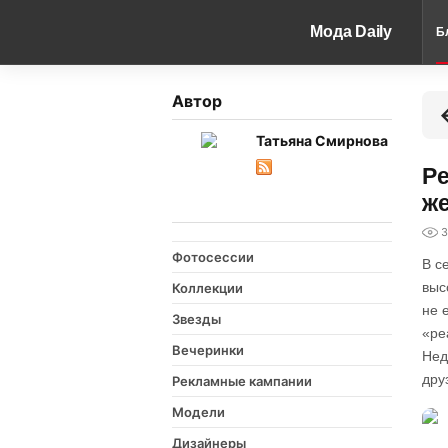
Мода Daily
Б
Автор
Татьяна Смирнова
Pe
ж
3
Фотосессии
В с
выс
Коллекции
не 
Звезды
«ре
Вечеринки
Нед
дру
Рекламные кампании
Модели
Дизайнеры