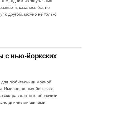
 тем, одним из актуальных
азных и, казалось бы, не
уг с другом, можно не только
ы с нью-йоркских
й для любительниц модной
ем. Именно на нью-йоркских
е экстравагантные образчики
опасно длинными шипами