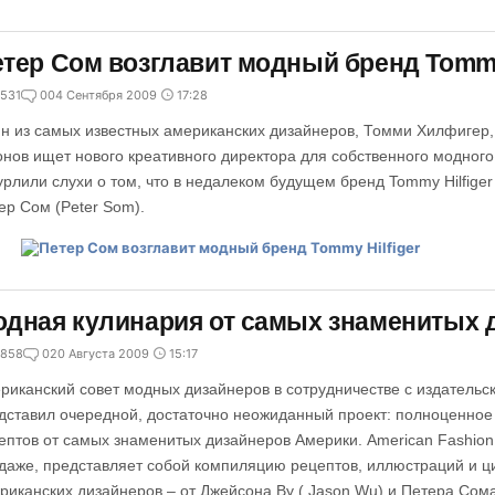
тер Сом возглавит модный бренд Tommy 
531
0
04 Сентября 2009
17:28
н из самых известных американских дизайнеров, Томми Хилфигер, 
онов ищет нового креативного директора для собственного модног
урлили слухи о том, что в недалеком будущем бренд Tommy Hilfige
ер Сом (Peter Som).
дная кулинария от самых знаменитых 
858
0
20 Августа 2009
15:17
риканский совет модных дизайнеров в сотрудничестве с издательс
дставил очередной, достаточно неожиданный проект: полноценное
ептов от самых знаменитых дизайнеров Америки. American Fashion
даже, представляет собой компиляцию рецептов, иллюстраций и ци
риканских дизайнеров – от Джейсона Ву ( Jason Wu) и Петера Сом