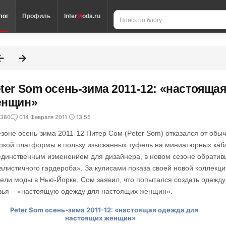
лог
Профиль
Inter
M
oda.ru
ter Som осень-зима 2011-12: «настояща
енщин»
380
0
14 Февраля 2011
13:55
езоне осень-зима 2011-12 Питер Сом (Peter Som) отказался от обы
окой платформы в пользу изысканных туфель на миниатюрных кабл
единственным изменением для дизайнера, в новом сезоне обратив
алистичного гардероба». За кулисами показа своей новой коллекци
ели моды в Нью-Йорке, Сом заявил, что попытался создать одежду,
зья – «настоящую одежду для настоящих женщин».