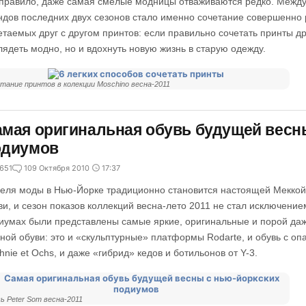
 правило, даже самая смелые модницы отваживаются редко. Между
ндов последних двух сезонов стало именно сочетание совершенно р
етаемых друг с другом принтов: если правильно сочетать принты др
лядеть модно, но и вдохнуть новую жизнь в старую одежду.
тание принтов в колекции Moschino весна-2011
мая оригинальная обувь будущей весн
одиумов
651
1
09 Октября 2010
17:37
еля моды в Нью-Йорке традиционно становится настоящей Мекко
ви, и сезон показов коллекций весна-лето 2011 не стал исключени
иумах были представлены самые яркие, оригинальные и порой даж
ной обуви: это и «скульптурные» платформы Rodarte, и обувь с 
hnie et Ochs, и даже «гибрид» кедов и ботильонов от Y-3.
ь Peter Som весна-2011