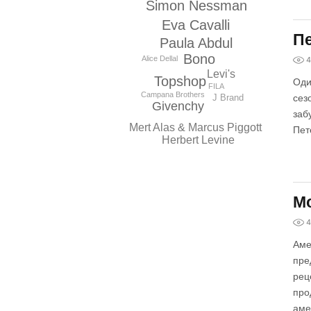
Simon Nessman
Eva Cavalli
Пе
Paula Abdul
Bono
Alice Dellal
4
Levi's
Topshop
Оди
FILA
Campana Brothers
сез
J Brand
Givenchy
заб
Mert Alas & Marcus Piggott
Пет
Herbert Levine
Мо
4
Аме
пре
рец
про
аме