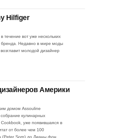
Hilfiger
в течение вот уже нескольких
о бренда. Недавно в мире моды
r возглавит молодой дизайнер
дизайнеров Америки
ким домом Assouline
 собрание кулинарных
 Cookbook, уже появившаяся в
тат от более чем 100
а (Peter Som) до Дианы фон