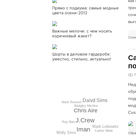
как
тре
Прямо с подиума: самые модные
цвета осени-2012
соч
выг
Важные мелочи: с чем носить
коричневый жакет?
Соче
Шорты в деловом гардеробе:
Са
уместно, стильно, актуально!
п
7
Нед
обу
под
Daivd Sims
Mark Ronson
мод
Badgley Michka
Chris Aire
Cus
J.Crew
Ray-Ban
Mark Leibowitz
Iman
Carlos Miele
Molly Sims
Обув