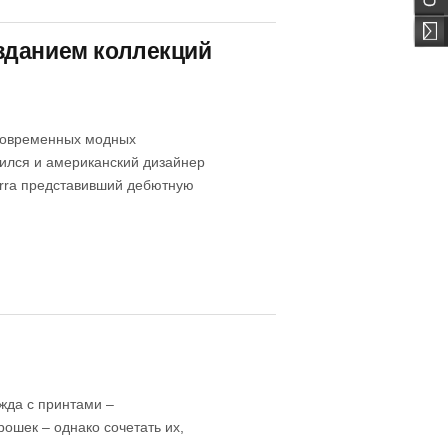
зданием коллекций
 современных модных
нился и американский дизайнер
ferra представивший дебютную
жда с принтами –
ошек – однако сочетать их,