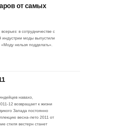
уаров от самых
всерьез: в сотрудничестве с
й индустрии моды выпустили
- «Моду нельзя подделать».
11
 индейцев навахо,
2011-12 возвращает к жизни
 дикого Запада постоянно
оллекцию весна-лето 2011 от
ие стиля вестерн станет