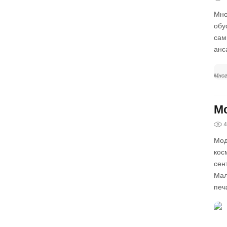
Мно
обу
сам
анс
Мног
Мо
4
Мод
кос
сен
Мал
печ