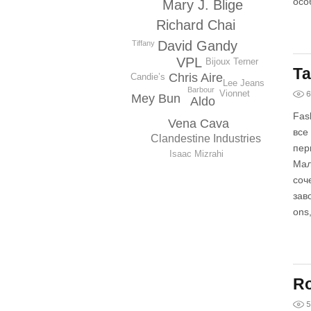
осо
Mary J. Blige
Richard Chai
David Gandy
Tiffany
VPL
Bijoux Terner
Та
Chris Aire
Candie’s
Lee Jeans
Barbour
Vionnet
6
Mey Bun
Aldo
Fas
Vena Cava
все
Clandestine Industries
пер
Isaac Mizrahi
Мал
соч
зав
ons
Ro
5