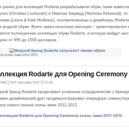
и ранее для коллекций Rodarte разрабатывали обувь такие известн
утен (Christian Louboutin) и Николас Кирквуд (Nicholas Kirkwood), т
ливи (Laura & Kate Mulleavy), основательницы и дизайнеры Rodart
е модной обуви. Всего через несколько месяцев – ориентировочно 
вится полноценная коллекция обуви Rodarte, в которую войдут ше
цене от 995 до 1500 долларов.
rte осень-зима 2012-2013
ллекция Rodarte для Opening Ceremony 
196
0
07 Сентября 2011
21:06
ный бренд Rodarte продолжает успешное сотрудничество с бренд
авно дизайнерский дуэт продемонстрировал очередную совместну
алу нового сезона осень-зима 2011-2012.