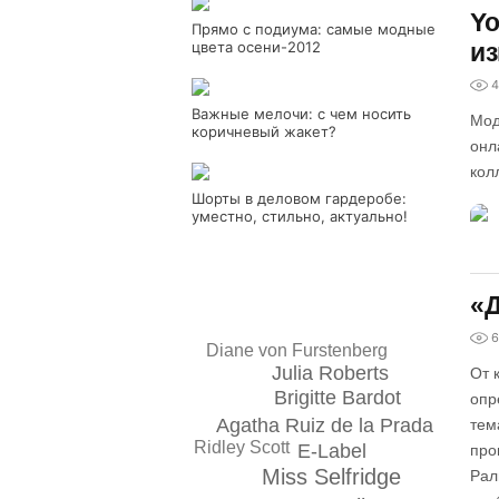
Yo
Прямо с подиума: самые модные
цвета осени-2012
и
4
Важные мелочи: с чем носить
Мод
коричневый жакет?
онл
кол
Шорты в деловом гардеробе:
уместно, стильно, актуально!
«Д
6
Diane von Furstenberg
Julia Roberts
От 
Brigitte Bardot
опр
Agatha Ruiz de la Prada
тем
Ridley Scott
E-Label
про
Miss Selfridge
Рал