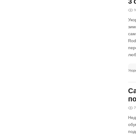
3 
1
Уко
зим
сам
Rod
пер
люб
Укор
Са
п
7
Нед
обу
под