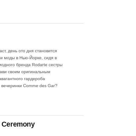
аст, день ото дня становится
ли моды в Нью-Йорке, сидя в
модного бренда Rodarte сестры
Тави своим оригинальным
авагантного гардероба
й вечеринки Comme des Gar?
g Ceremony