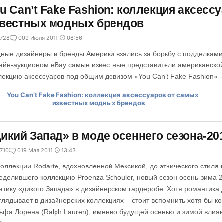
u Can’t Fake Fashion: коллекция аксесс
звестных модных брендов
728
0
09 Июля 2011
08:56
ные дизайнеры и бренды Америки взялись за борьбу с подделками 
айн-аукционом eBay самые известные представители американско
лекцию аксессуаров под общим девизом «You Can’t Fake Fashion» 
икий Запад» в моде осеннего сезона-20
710
0
19 Мая 2011
13:43
коллекции Rodarte, вдохновленной Мексикой, до этнического стиля
еделившего коллекцию Proenza Schouler, новый сезон осень-зима 
атику «дикого Запада» в дизайнерском гардеробе. Хотя романтика
глядывает в дизайнерских коллекциях – стоит вспомнить хотя бы к
ьфа Лорена (Ralph Lauren), именно будущей осенью и зимой влиян