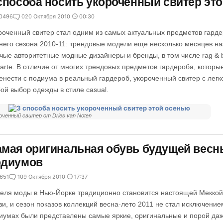
способа носить укороченный свитер эт
0496
0
20 Октября 2010
00:30
роченный свитер стал одним из самых актуальных предметов гарде
него сезона 2010-11: трендовые модели еще несколько месяцев н
чые авторитетные модные дизайнеры и бренды, в том числе rag & b
arte. В отличие от многих трендовых предметов гардероба, которые
енести с подиума в реальный гардероб, укороченный свитер с легк
ой выбор одежды в стиле casual.
оченный свитер от Dries van Noten
мая оригинальная обувь будущей весн
одиумов
651
1
09 Октября 2010
17:37
еля моды в Нью-Йорке традиционно становится настоящей Мекко
ви, и сезон показов коллекций весна-лето 2011 не стал исключени
иумах были представлены самые яркие, оригинальные и порой даж