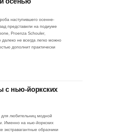
ой осенью
роба наступившего осенне-
азад представили на подиуме
one, Proenza Schouler,
 далеко не всегда легко можно
остью дополнит практически
ы с нью-йоркских
й для любительниц модной
ем. Именно на нью-йоркских
е экстравагантные образчики