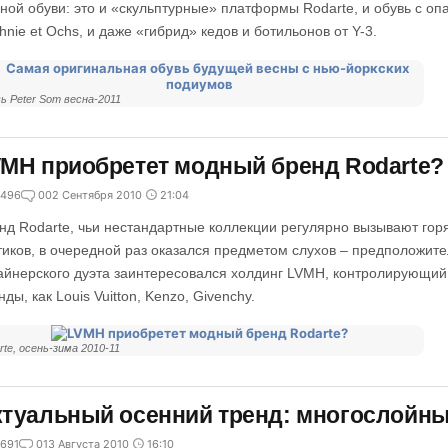
ной обуви: это и «скульптурные» платформы Rodarte, и обувь с 
hnie et Ochs, и даже «гибрид» кедов и ботильонов от Y-3.
ь Peter Som весна-2011
MH приобретет модный бренд Rodarte?
496
0
02 Сентября 2010
21:04
нд Rodarte, чьи нестандартные коллекции регулярно вызывают го
тиков, в очередной раз оказался предметом слухов – предположит
айнерского дуэта заинтересовался холдинг LVMH, контролирующий
нды, как Louis Vuitton, Kenzo, Givenchy.
rte, осень-зима 2010-11
туальный осенний тренд: многослойн
691
0
13 Августа 2010
16:10