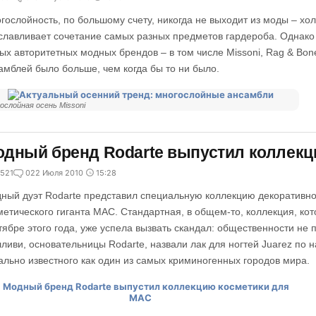
гослойность, по большому счету, никогда не выходит из моды – хо
славливает сочетание самых разных предметов гардероба. Однако 
ых авторитетных модных брендов – в том числе Missoni, Rag & Bon
амблей было больше, чем когда бы то ни было.
ослойная осень Missoni
дный бренд Rodarte выпустил коллекц
521
0
22 Июля 2010
15:28
ный дуэт Rodarte представил специальную коллекцию декоративно
метического гиганта MAC. Стандартная, в общем-то, коллекция, кот
тябре этого года, уже успела вызвать скандал: общественности не 
ливи, основательницы Rodarte, назвали лак для ногтей Juarez по 
ально известного как один из самых криминогенных городов мира.