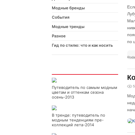
Есл
Модные бренды
Луб
События
Мал
Модные тренды
нив
поя
Разное
по 
Гид по стилю: что и как носить
Roda
Интересно
Ко
5
Путеводитель по самым модным
цветам и оттенкам сезона
Мод
осень-2013
нед
нач
В тренде: путеводитель по
модным тенденциям пре-
коллекций лета-2014