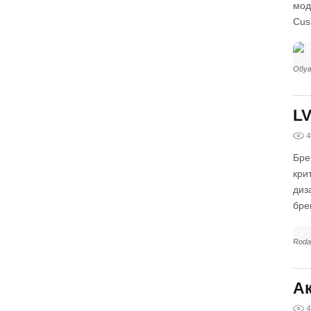
мод
Cus
Обув
LV
4
Бре
кри
диз
бре
Roda
Ак
4