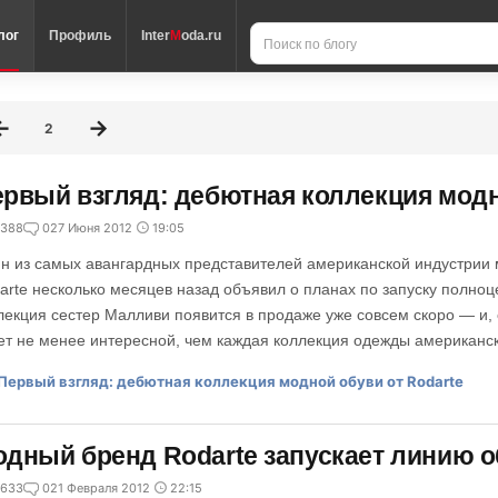
лог
Профиль
Inter
M
oda.ru
2
рвый взгляд: дебютная коллекция модн
388
0
27 Июня 2012
19:05
н из самых авангардных представителей американской индустрии 
arte несколько месяцев назад объявил о планах по запуску полно
лекция сестер Малливи появится в продаже уже совсем скоро — и
ет не менее интересной, чем каждая коллекция одежды американск
дный бренд Rodarte запускает линию 
633
0
21 Февраля 2012
22:15