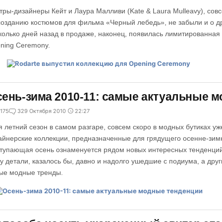
тры-дизайнеры Кейт и Лаура Малливи (Kate & Laura Mulleavy), сов
созданию костюмов для фильма «Черный лебедь», не забыли и о др
колько дней назад в продаже, наконец, появилась лимитированная
ning Ceremony.
ень-зима 2010-11: самые актуальные 
175
3
29 Октября 2010
22:27
я летний сезон в самом разгаре, совсем скоро в модных бутиках у
айнерские коллекции, предназначенные для грядущего осенне-зимн
тупающая осень ознаменуется рядом новых интересных тенденций
у детали, казалось бы, давно и надолго ушедшие с подиума, а др
ые модные тренды.