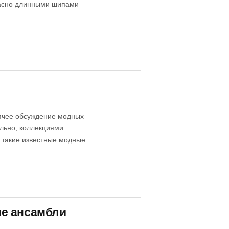
опасно длинными шипами
рячее обсуждение модных
ельно, коллекциями
 такие известные модные
ые ансамбли