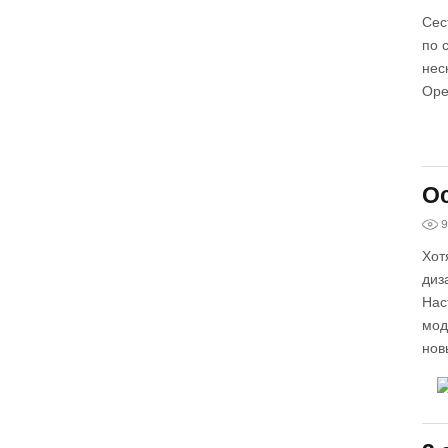
Сес
по 
нес
Ope
Ос
9
Хот
диз
Нас
мод
нов