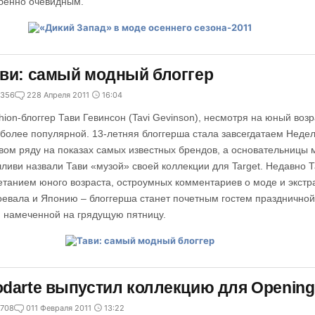
бенно очевидным.
ви: самый модный блоггер
356
2
28 Апреля 2011
16:04
hion-блоггер Тави Гевинсон (Tavi Gevinson), несмотря на юный возр
 более популярной. 13-летняя блоггерша стала завсегдатаем Неде
вом ряду на показах самых известных брендов, а основательницы 
ливи назвали Тави «музой» своей коллекции для Target. Недавно 
етанием юного возраста, остроумных комментариев о моде и экстр
оевала и Японию – блоггерша станет почетным гостем празднично
, намеченной на грядущую пятницу.
darte выпустил коллекцию для Openin
708
0
11 Февраля 2011
13:22