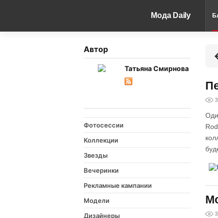
Мода Daily
Б
Автор
Татьяна Смирнова
Пе
3
Оди
Фотосессии
Rod
кол
Коллекции
буд
Звезды
Вечеринки
Рекламные кампании
Мо
Модели
3
Дизайнеры