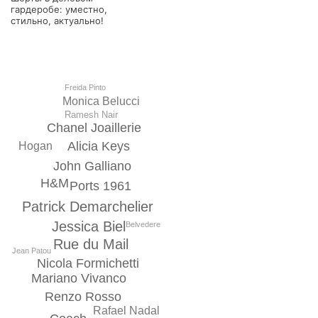
гардеробе: уместно,
стильно, актуально!
Freida Pinto
Monica Belucci
Ramesh Nair
Chanel Joaillerie
Alicia Keys
Hogan
John Galliano
H&M
Ports 1961
Patrick Demarchelier
Jessica Biel
Belvedere
Rue du Mail
Jean Patou
Nicola Formichetti
Mariano Vivanco
Renzo Rosso
Rafael Nadal