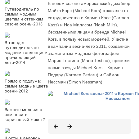
В новом сезоне американский дизайнер
Путеводитель по
Майкл Корс (Michael Kors) отказался от
самым модным
сотрудничества с Кармен Касс (Carmen
цветам и оттенкам
сезона осень-2013
Kass) и Ноа Миллсом (Noah Mills),
бессменными лицами бренда Michael
Kors, в пользу новых моделей. Участие
В тренде:
в кампании весна-лето 2011, созданной
путеводитель по
модным тенденциям
знаменитым модным фотографом
пре-коллекций
Марио Тестино (Mario Testino), приняли
лета-2014
новые звезды Michael Kors – Кармен
Педару (Karmen Pedaru) и Саймон
Прямо с подиума:
Нессман (Simon Nessman).
самые модные цвета
осени-2012
Важные мелочи: с
чем носить
коричневый жакет?
Шорты в деловом