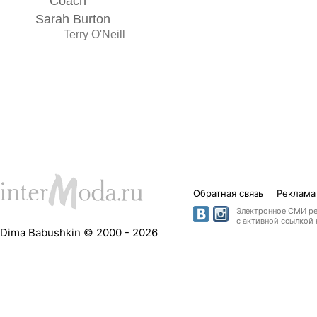
Coach
Sarah Burton
Terry O'Neill
Обратная связь
Реклама 
Электронное СМИ рег
с активной ссылкой 
Dima Babushkin © 2000 - 2026