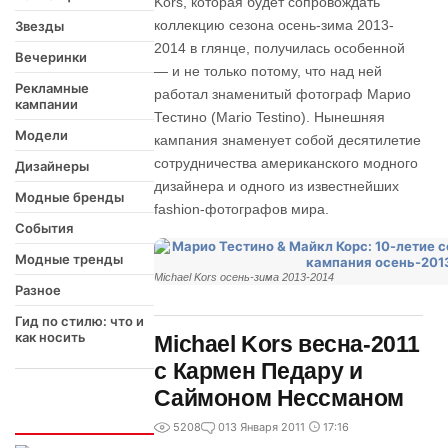
Kors, которая будет сопровождать
коллекцию сезона осень-зима 2013-
Звезды
2014 в глянце, получилась особенной
Вечеринки
— и не только потому, что над ней
Рекламные
работал знаменитый фотограф Марио
кампании
Тестино (Mario Testino). Нынешняя
Модели
кампания знаменует собой десятилетие
сотрудничества американского модного
Дизайнеры
дизайнера и одного из известнейших
Модные бренды
fashion-фотографов мира.
События
Модные тренды
Michael Kors осень-зима 2013-2014
Разное
Гид по стилю: что и
как носить
Michael Kors весна-2011
с Кармен Педару и
Саймоном Нессманом
Интересно
5208
0
13 Января 2011
17:16