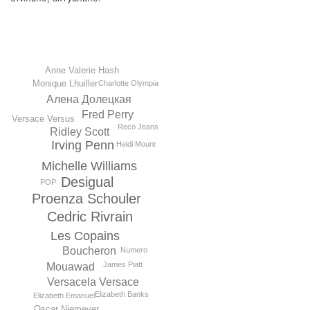
Anne Valеrie Hash
Monique Lhuiller
Charlotte Olympia
Алена Долецкая
Fred Perry
Versace Versus
Reco Jeans
Ridley Scott
Irving Penn
Heidi Mount
Michelle Williams
Desigual
POP
Proenza Schouler
Cedric Rivrain
Les Copains
Boucheron
Numero
James Piatt
Mouawad
Versacela Versace
Elizabeth Banks
Elizabeth Emanuel
Oscar Niemeyer