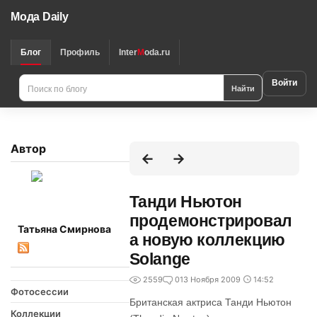
Мода Daily
Блог
Профиль
Inter
M
oda.ru
Войти
Найти
Автор
Танди Ньютон
продемонстрировал
Татьяна Смирнова
а новую коллекцию
Solange
2559
0
13 Ноября 2009
14:52
Фотосессии
Британская актриса Танди Ньютон
Коллекции