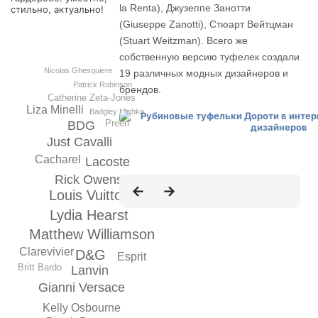
la Renta), Джузеппе Занотти
стильно, актуально!
(Giuseppe Zanotti), Стюарт Вейтцман
(Stuart Weitzman). Всего же
собственную версию туфелек создали
Nicolas Ghesquiere
19 различных модных дизайнеров и
Patrick Robinson
брендов.
Catherine Zeta-Jones
Liza Minelli
Badgley Michka
Preen
BDG
Just Cavalli
Cacharel
Lacoste
Rick Owens
Louis Vuitton
Lydia Hearst
Matthew Williamson
Clarevivier
D&G
Esprit
Britt Bardo
Lanvin
Gianni Versace
Kelly Osbourne