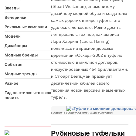
(Stuart Weitzman), знаменитому
Звезды
дизайнеру модной обуви и создателю
Вечеринки
самых дорогих в мире туфель, это
Рекламные кампании
удалось с легкостью. Ровно десять
лет прошло с тех пор, как актриса
Модели
Лора Харринг (Laura Harring)
Дизайнеры
появилась на красной дорожке
Модные бренды
церемонии «Оскар»-2002 в туфлях
стоимостью в миллион долларов,
События
инкрустированных 464 бриллиантами,
Модные тренды
и Стюарт Вейтцман празднует
Разное
десятилетний юбилей своего
творения новой версией знаменитых
Гид по стилю: что и как
туфель.
носить
Наталья Водянова для Stuart Weitzman
Интересно
Рубиновые туфельки