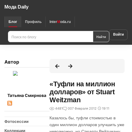
Мода Daily
Блог
Профиль
Inter
M
oda.ru
Войти
Найти
Автор
«Туфли на миллион
долларов» от Stuart
Татьяна Смирнова
Weitzman
4481
0
07 Февраля 2012
19:11
Казалось бы, туфли стоимостью в
Фотосессии
один миллион долларов улучшить уже
Коллекции
невозможно, но Стюарту Вейтцману