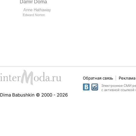
Damir Doma
Anne Hathaway
Edward Norton
Обратная связь
Реклама 
Электронное СМИ рег
с активной ссылкой 
Dima Babushkin © 2000 - 2026