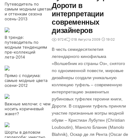
Путеводитель по
Дороти в
самым модным цветам
интерпретации
и оттенкам сезона
осень-2013
современных
дизайнеров
В тренде:
9724
0
18 Августа 2009
19:02
путеводитель по
модным тенденциям
В честь семидесятилетия
пре-коллекций
легендарного кинофильма
лета-2014
«Волшебник из страны Оз», снятого
по одноименной повести, мировые
Прямо с подиума:
дизайнеры создали уникальную
самые модные цвета
коллекцию туфель – современную
осени-2012
интерпретацию знаменитых
рубиновых туфелек героини книги,
Важные мелочи: с чем
Дороти. В создании туфель приняли
носить коричневый
участие признанные мэтры модной
жакет?
обуви – Кристиан Лубутен (Christian
Louboutin), Маноло Бланик (Manolo
Шорты в деловом
Blahnik), Оскар де ля Рента (Oscar de
гардеробе: уместно,