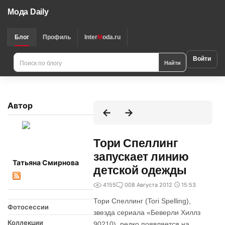
Мода Daily
Блог
Профиль
Inter
M
oda.ru
Войти
Найти
Автор
Тори Спеллинг
запускает линию
Татьяна Смирнова
детской одежды
4155
0
08 Августа 2012
15:53
Тори Спеллинг (Tori Spelling),
Фотосессии
звезда сериала «Беверли Хиллз
Коллекции
90210), редко появляется на