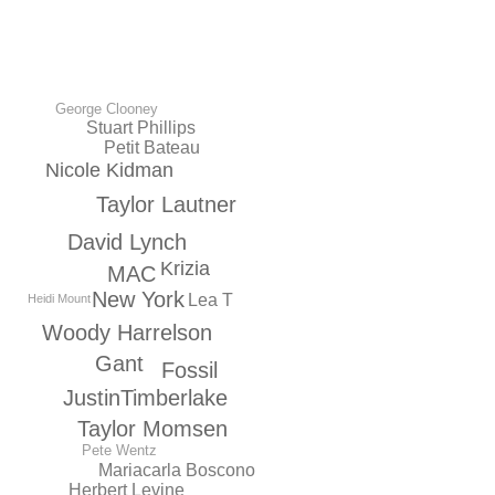
George Clooney
Stuart Phillips
Petit Bateau
Nicole Kidman
Taylor Lautner
David Lynch
Krizia
MAC
New York
Lea T
Heidi Mount
Woody Harrelson
Gant
Fossil
JustinTimberlake
Taylor Momsen
Pete Wentz
Mariacarla Boscono
Herbert Levine