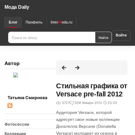
Мода Daily
Блог
Профиль
Inter
M
oda.ru
Войти
Найти
Автор
Стильная графика от
Versace pre-fall 2012
Татьяна Смирнова
3727
0
08 Января 2012
20:33
Аудитория Versace, которой
адресует свои новые коллекции
Фотосессии
Донателла Версаче (Donatella
Versace) молодеет из сезона в
Коллекции