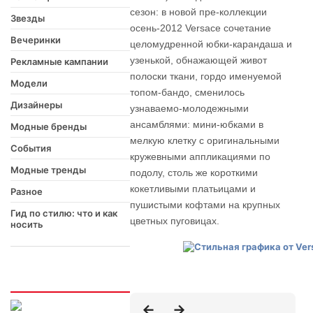
сезон: в новой пре-коллекции
Звезды
осень-2012 Versace сочетание
Вечеринки
целомудренной юбки-карандаша и
узенькой, обнажающей живот
Рекламные кампании
полоски ткани, гордо именуемой
Модели
топом-бандо, сменилось
Дизайнеры
узнаваемо-молодежными
ансамблями: мини-юбками в
Модные бренды
мелкую клетку с оригинальными
События
кружевными аппликациями по
Модные тренды
подолу, столь же короткими
кокетливыми платьицами и
Разное
пушистыми кофтами на крупных
Гид по стилю: что и как
цветных пуговицах.
носить
Интересно