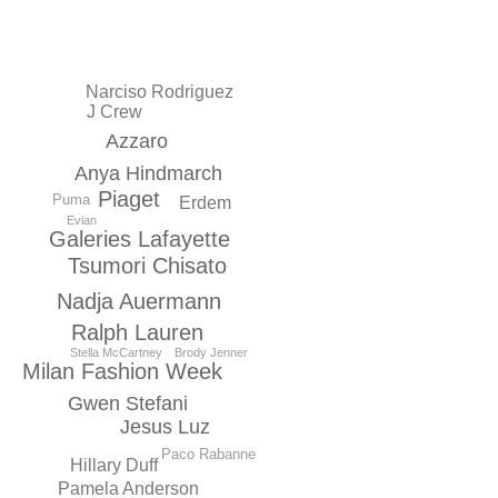
Narciso Rodriguez
J Crew
Azzaro
Anya Hindmarch
Piaget
Puma
Erdem
Evian
Galeries Lafayette
Tsumori Chisato
Nadja Auermann
Ralph Lauren
Brody Jenner
Stella McCartney
Milan Fashion Week
Gwen Stefani
Jesus Luz
Paco Rabanne
Hillary Duff
Pamela Anderson