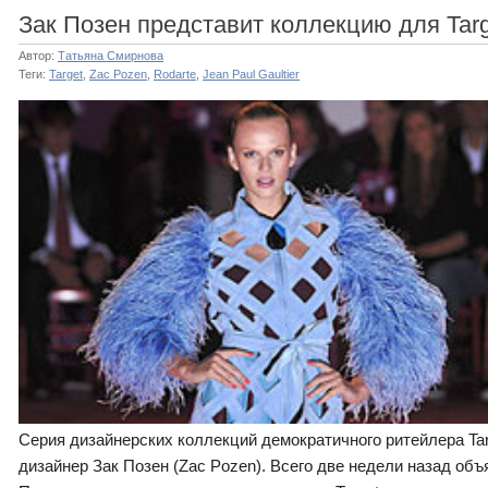
Зак Позен представит коллекцию для Targ
Автор:
Татьяна Смирнова
Теги:
Target
,
Zac Pozen
,
Rodarte
,
Jean Paul Gaultier
Серия дизайнерских коллекций демократичного ритейлера Ta
дизайнер Зак Позен (Zaс Pozen). Всего две недели назад об