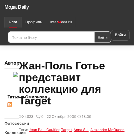
Мода Daily
Блог
Профиль
Inter
M
oda.ru
Войти
Найти
Жан-Поль Готье
Автор
представит
коллекцию для
Татьяна Смирнова
Target
4828
0
22 Октября 2009
13:09
Фотосессии
Теги:
Jean Paul Gaultier
,
Target
,
Anna Sui
,
Alexander McQueen
Коллекции