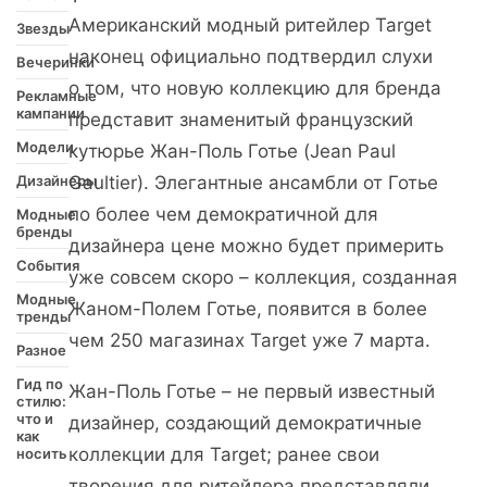
Американский модный ритейлер Target
Звезды
наконец официально подтвердил слухи
Вечеринки
о том, что новую коллекцию для бренда
Рекламные
кампании
представит знаменитый французский
Модели
кутюрье Жан-Поль Готье (Jean Paul
Дизайнеры
Gaultier). Элегантные ансамбли от Готье
по более чем демократичной для
Модные
бренды
дизайнера цене можно будет примерить
События
уже совсем скоро – коллекция, созданная
Модные
Жаном-Полем Готье, появится в более
тренды
чем 250 магазинах Target уже 7 марта.
Разное
Гид по
Жан-Поль Готье – не первый известный
стилю:
что и
дизайнер, создающий демократичные
как
коллекции для Target; ранее свои
носить
творения для ритейлера представляли