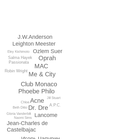
J.W.Anderson
Leighton Meester
Ozlem Suer
Eley Kishimoto
Oprah
Salma Hayek
Passionata
MAC
Robin Wright
Me & City
Club Monaco
Phoebe Philo
Jill Stuart
Acne
Chloe
A.P.C.
Dr. Dre
Beth Ditto
Gloria Vanderbilt
Lancome
Naomi Sims
Jean-Charles de
Castelbajac
Игорь Чапурин