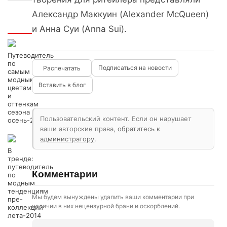
Александр Маккуин (Alexander McQueen)
Интересно
и Анна Суи (Anna Sui).
Путеводитель
по
Подписаться на новости
самым
модным
Вставить в блог
цветам
и
оттенкам
сезона
Пользовательский контент. Если он нарушает
осень-2013
ваши авторские права,
обратитесь к
администратору
.
В
тренде:
путеводитель
Комментарии
по
модным
тенденциям
Мы будем вынуждены удалить ваши комментарии при
пре-
наличии в них нецензурной брани и оскорблений.
коллекций
лета-2014