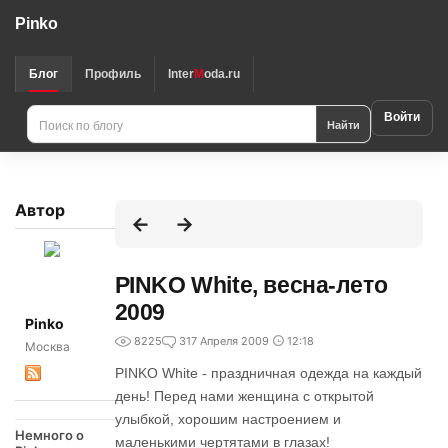
Pinko
Блог
Профиль
Inter
M
oda.ru
Войти
Найти
Автор
PINKO White, весна-лето
2009
Pinko
8225
3
17 Апреля 2009
12:18
Москва
PINKO White - праздничная одежда на каждый
день! Перед нами женщина с открытой
улыбкой, хорошим настроением и
Немного о
маленькими чертятами в глазах!