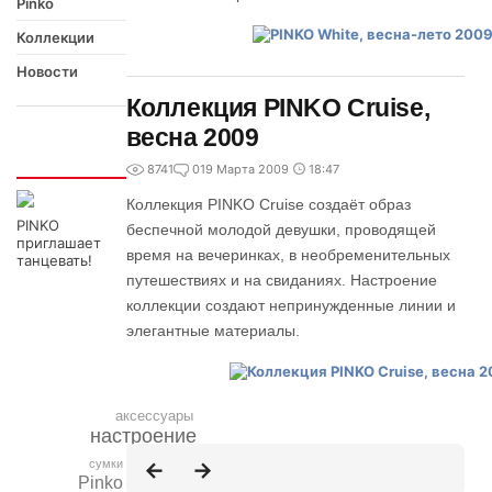
Pinko
Коллекции
Новости
Коллекция PINKO Cruise,
весна 2009
Интересно
8741
0
19 Марта 2009
18:47
Коллекция PINKO Cruise создаёт образ
PINKO
беспечной молодой девушки, проводящей
приглашает
время на вечеринках, в необременительных
танцевать!
путешествиях и на свиданиях. Настроение
коллекции создают непринужденные линии и
элегантные материалы.
аксессуары
настроение
скидки
образ
сумки
Pinko
куртка