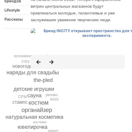
брендов
витрин центральных магазинов будут
Lifestyle
привлекаться молодые, талантливые и уже
Рассказы
заслужившие уважение творческие люди.
осознанное потребление
cozy home
новогоднее оформление
наряды для свадьбы
the-pled
детские игрушки
релакс
сауна
CPM
MODI
костюм
стампс
органайзер
натуральная косметика
костюмы
ювелирочка
маркет