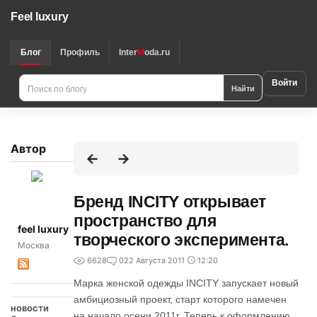
Feel luxury
Блог
Профиль
Inter
M
oda.ru
Войти
Найти
Автор
Бренд INCITY открывает
пространство для
feel luxury
творческого эксперимента.
Москва
6628
0
22 Августа 2011
12:20
Марка женской одежды INCITY запускает новый
амбициозный проект, старт которого намечен
новости
на начало осени 2011г. Теперь к оформлению