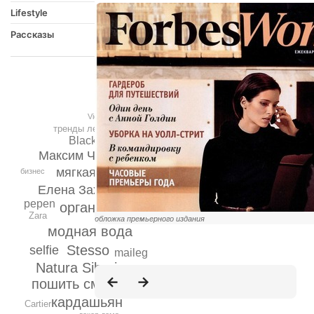
Lifestyle
Рассказы
Victoria Beauty
тренды лета 2014
Black Friday
Максим Черницов
мягкая мебель
бизнес
Елена Захарова
pepen
органайзер
Zara
обложка премьерного издания
модная вода
Stesso
selfie
maileg
Natura Siberica
пошить смокинг
кардашьян
Cartier