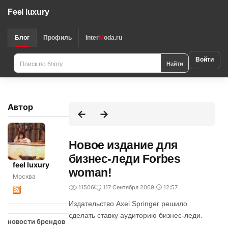
Feel luxury
Блог
Профиль
Inter
M
oda.ru
Войти
Найти
Автор
Новое издание для
бизнес-леди Forbes
feel luxury
woman!
Москва
11506
1
17 Сентября 2009
12:57
Издательство Axel Springer решило
сделать ставку аудиторию бизнес-леди.
новости брендов