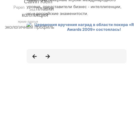
Calvin Klein
уровня, представители бизнес - интеллигенции,
Pepen
плавки
эка
но и российские знаменитости.
коллекция
яркие платья
экологичный профиль