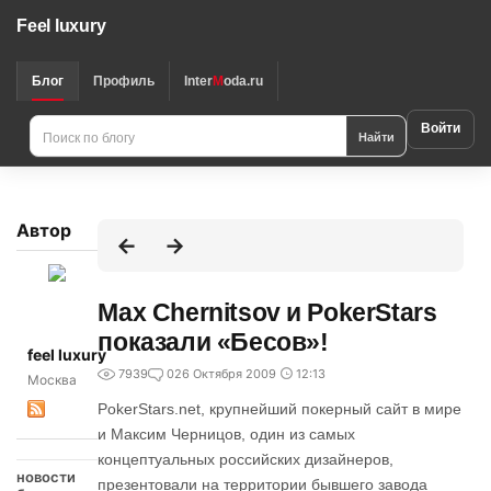
Feel luxury
Блог
Профиль
Inter
M
oda.ru
Войти
Найти
Автор
Max Chernitsov и PokerStars
показали «Бесов»!
feel luxury
7939
0
26 Октября 2009
12:13
Москва
PokerStars.net, крупнейший покерный сайт в мире
и Максим Черницов, один из самых
концептуальных российских дизайнеров,
новости
презентовали на территории бывшего завода