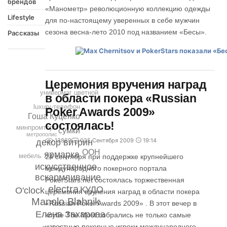
брендов
«Манометр» революционную коллекцию одежды
Lifestyle
для по-настоящему уверенных в себе мужчин
сезона весна-лето 2010 под названием «Бесы».
Рассказы
Церемония вручения наград
универмаг цветной
в области покера «Russian
luxury-телефон
Poker Awards 2009»
Гоша Куценко
состоялась!
минпромторг
сумки
метрополис
13869
0
25 Сентября 2009
19:14
декор витрин
ООН
ярмарка
мебель
24 сентября при поддержке крупнейшего
искусственное
международного покерного портала
вскармливание
PokerStars.net cостоялась торжественная
electra
КУДО
O'clock
церемония вручения наград в области покера
Manolo Blahnik
«Russian Poker Awards 2009» . В этот вечер в
Елена Захарова
клубе The Most собрались не только самые
известные покерные игроки международного