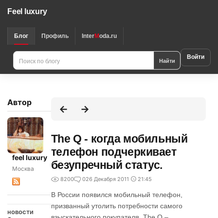
Feel luxury
Блог
Профиль
Inter
M
oda.ru
Войти
Найти
Автор
The Q - когда мобильный
телефон подчеркивает
feel luxury
безупречный статус.
Москва
8200
0
26 Декабря 2011
21:45
В России появился мобильный телефон,
призванный утолить потребности самого
новости
взыскательного покупателя. The Q –