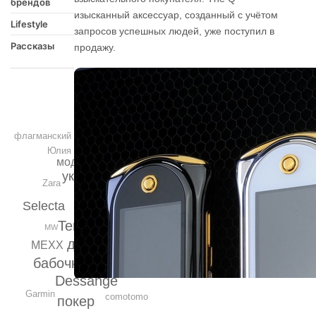
брендов
изысканный аксессуар, созданный с учётом
Lifestyle
запросов успешных людей, уже поступил в
Рассказы
продажу.
флагманский магазин
Юлия Ковальчук
модная обувь
украшения
Zara
Disney
Selecta
Termoland
MW
подушка
декор
MEXX
бабочки на заказ
Dessange
Garmin
comotomo
покер