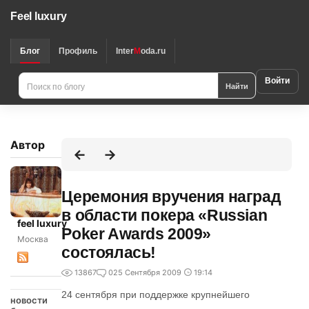
Feel luxury
Блог
Профиль
Inter
M
oda.ru
Войти
Найти
Автор
Церемония вручения наград
в области покера «Russian
feel luxury
Poker Awards 2009»
Москва
состоялась!
13867
0
25 Сентября 2009
19:14
24 сентября при поддержке крупнейшего
новости