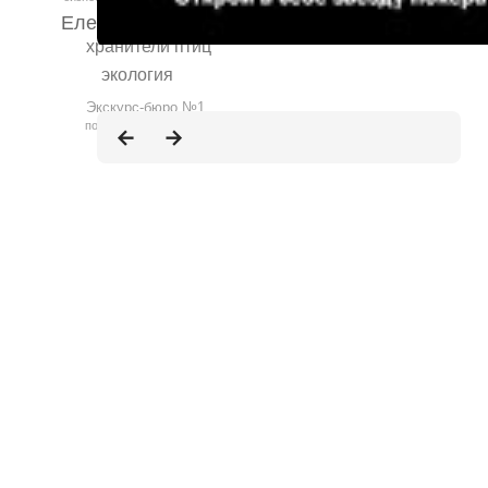
Елена Захарова
хранители птиц
экология
Экскурс-бюро №1
подростковая мода