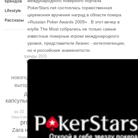
международного покерного портала
брендов
PokerStars.net cостоялась торжественная
Lifestyle
церемония вручения наград в области покера
Рассказы
«Russian Poker Awards 2009» . В этот вечер в
клубе The Most собрались не только самые
известные покерные игроки международного
уровня, представители бизнес - интеллигенции,
но и российские знаменитости.
тренды 2015
hydrop
борода
новогоднее оформление
выгодно купить мебель
детские игрушки
капсульная коллекция
Epotaje.ru
ss 21
Stesso
FW
Obuv.Com
profine RUS
Zara на Тверской
berkemann
бизнес