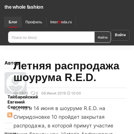
the whole fashion
Блог
Профиль
Inter
M
oda.ru
Войти
Найти
Летняя распродажа
Автор
шоурума R.E.D.
2809
0
06 Июня 2019
10:00
Тайбарейский
Евгений
Сергеевич
12, 13 и 14 июня в шоуруме R.E.D. на
Спиридоновке 10 пройдет закрытая
распродажа, в которой примут участие
Новая