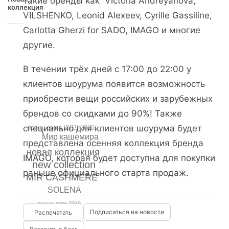
такие бренды как Victoria Andreyanova,
коллекция
VILSHENKO, Leonid Alexeev, Cyrille Gassiline,
Carlotta Gherzi for SADO, IMAGO и многие
другие.
В течении трёх дней с 17:00 до 22:00 у
клиентов шоурума появится возможность
приобрести вещи российских и зарубежных
брендов со скидками до 90%! Также
специально для клиентов шоурума будет
осень-зима 2019-2020
Мир кашемира
представлена осенняя коллекция бренда
новая коллекция
IMAGO, которая будет доступна для покупки
new collection
раньше официального старта продаж.
MIR CASHMERE
SOLENA
весна-лето 2019
Подписаться на новости