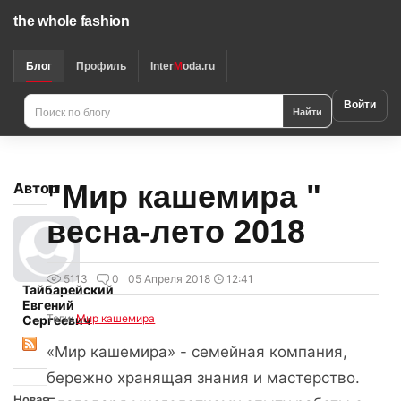
the whole fashion
Блог
Профиль
Inter
M
oda.ru
Войти
Найти
"Мир кашемира "
Автор
весна-лето 2018
5113
0
05 Апреля 2018
12:41
Тайбарейский
Евгений
Теги:
Мир кашемира
Сергеевич
«Мир кашемира» - семейная компания,
бережно хранящая знания и мастерство.
Новая