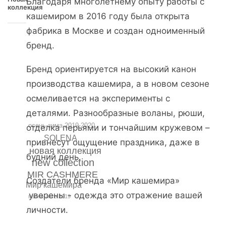
Благодаря многолетнему опыту работы с
коллекция
кашемиром в 2016 году была открыта
фабрика в Москве и создан одноименный
бренд.
Бренд ориентируется на высокий канон
производства кашемира, а в новом сезоне
осмеливается на эксперименты с
деталями. Разнообразные воланы, рюши,
осень-зима 2019-2020
отделка перьями и тончайшим кружевом –
SOLENA
привнесут ощущение праздника, даже в
новая коллекция
будний день.
new collection
MIR CASHMERE
Создатели бренда «Мир кашемира»
Мир кашемира
уверены - одежда это отражение вашей
весна-лето 2019
личности.