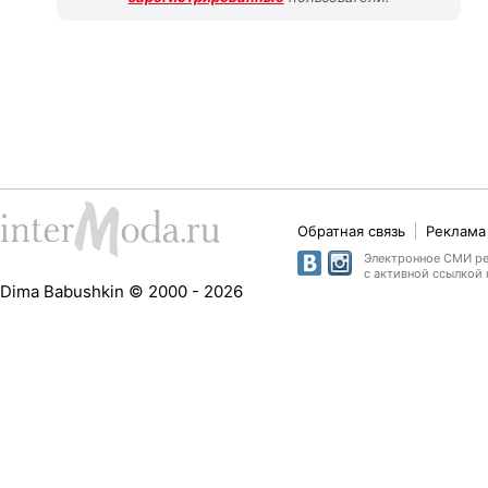
Обратная связь
Реклама 
Электронное СМИ рег
с активной ссылкой 
Dima Babushkin © 2000 - 2026