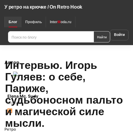
У ретро на крючке / On Retro Hook
Блог
Профиль
Inter
M
oda.ru
Войти
Найти
Интервью. Игорь
Автор
Гуляев: о себе,
Париже,
Elena Mc. Sudy
судьбоносном пальто
Moscow
и магической силе
мысли.
Ретро