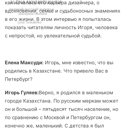
как началась его карьера дизайнера, о
ALENA AKHMADULLINA
великий русский курюрье
вдохновении, семье и судьбоносных знамениях
екатерина смолина
в его жизни. В этом интервью я попыталась
Lena Tsokalenko
показать читателям личность Игоря, человека
с непростой, но увлекательной судьбой.
Елена Максуди:
Игорь, мне известно, что вы
родились в Казахстане. Что привело Вас в
Петербург?
Игорь Гуляев:
Верно, я родился в маленьком
городе Казахстана. По русским меркам может
он и большой – пятьдесят тысяч население, но
по сравнению с Москвой и Петербургом он,
конечно же, маленький. С детства я был