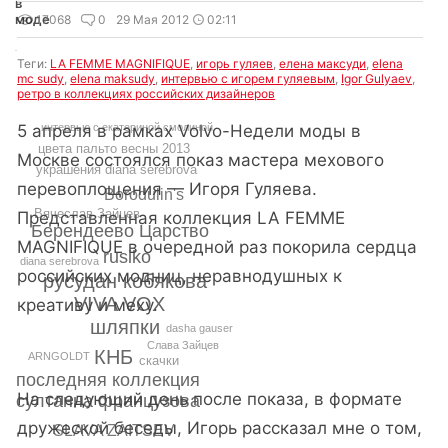
в
моде
17068
0
29 Мая 2012
02:11
Теги:
LA FEMME MAGNIFIQUE
,
игорь гуляев
,
елена максуди
,
elena
mc sudy
,
elena maksudy
,
интервью с игорем гуляевым
,
Igor Gulyaev
,
ретро в коллекциях российских дизайнеров
5 апреля в рамках Volvo-Недели моды в
интервью с екатериной смолиной
цвета пальто весны 2013
Москве состоялся показ мастера мехового
украшения diana serebrova
перевоплощения — Игоря Гуляева.
Borodulin's
Вячеслав Зайцев
Представленная коллекция LA FEMME
Берендеево Царство
MAGNIFIQUE в очередной раз покорила сердца
rusiko
diana serebrova
российских модниц, неравнодушных к
русудан кобякова
VIVA VOX
креативу и меху.
шляпки
dasha gauser
Слава Зайцев
КНБ
ARNGOLDT
скачки
последняя коллекция
На следующий день после показа, в формате
султанна французова
дружеской беседы, Игорь рассказал мне о том,
SLAVA ZAITSEV