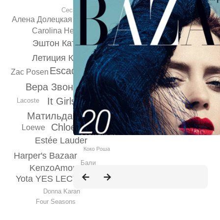
Сесилия Дин
Алена Долецкая
Carolina Herrera
Эштон Катчер
Летиция Каста
Escada
Zac Posen
Вера Звонарева
It Girls
Lacoste
Guerlain
Матильда Тома
Chloé
Loewe
Mandy Moor
Estée Lauder
Коко Роша
Harper's Bazaar
Бали
KenzoAmour
Yota YES LECTURES
Donna Karan
Four Seasons