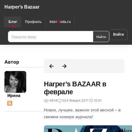
Harper's Bazaar
Блог
Профиль
Inter
M
oda.ru
Войти
Найти
Автор
Harper’s BAZAAR в
феврале
Ирина
4614
0
24 Января 2011
15:01
Новое, лучшее, важное этой весной – в
свежем номере журнала!