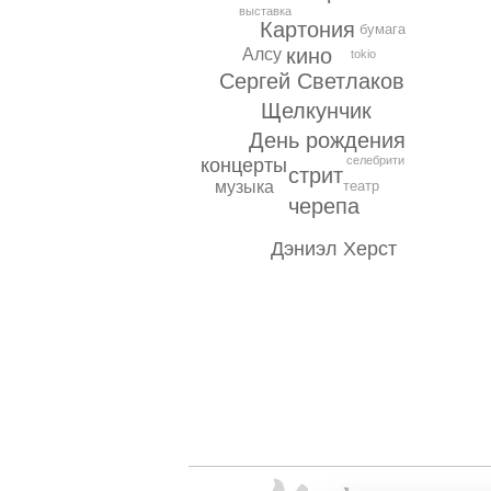
выставка
Картония
бумага
кино
Алсу
tokio
Сергей Светлаков
Щелкунчик
День рождения
селебрити
концерты
стрит
театр
музыка
черепа
Дэниэл Херст