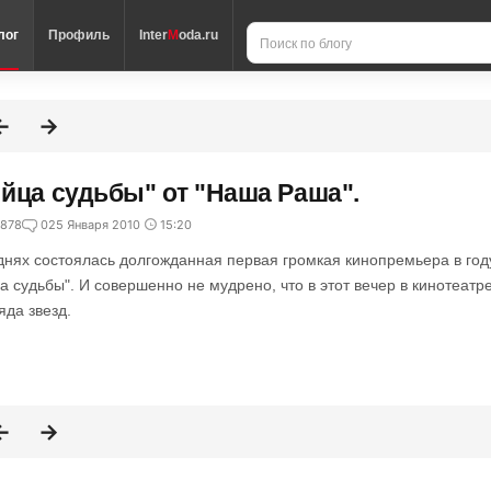
лог
Профиль
Inter
M
oda.ru
йца судьбы" от "Наша Раша".
878
0
25 Января 2010
15:20
днях состоялась долгожданная первая громкая кинопремьера в год
а судьбы". И совершенно не мудрено, что в этот вечер в кинотеатр
яда звезд.