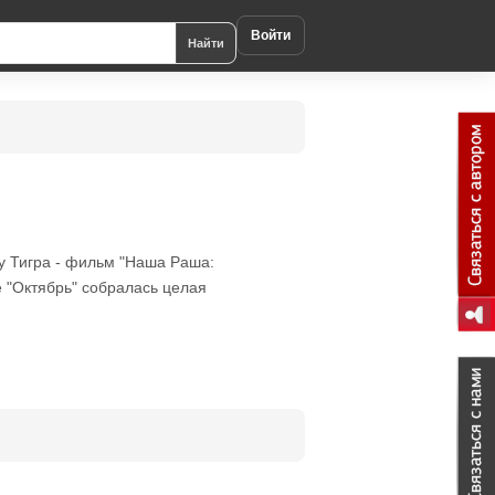
Войти
Найти
у Тигра - фильм "Наша Раша:
е "Октябрь" собралась целая