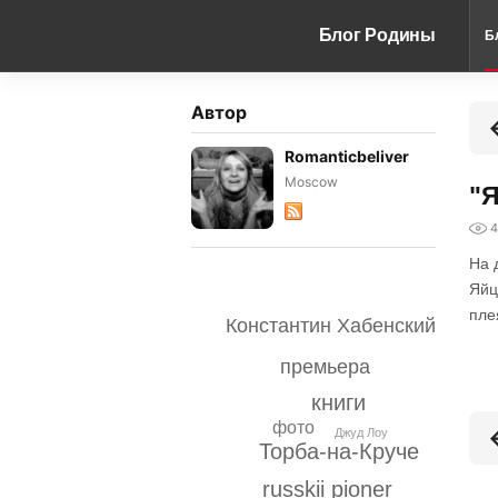
Блог Родины
Б
Автор
Romanticbeliver
Moscow
"Я
4
На 
Яйц
пле
Константин Хабенский
премьера
книги
фото
Джуд Лоу
Торба-на-Круче
russkii pioner