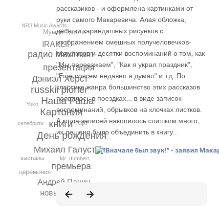
рассказиков - и оформлена картинками от
руки самого Макаревича. Алая обложка,
NRJ Music Awards
десятки карандашных рисунков с
Мумий Тролль
изображением смешных получеловечков-
IRAKLII
радио Maximum
полулисов и десятки воспоминаний о том, как
"Мы переезжаем", "Как я украл праздник",
презентация
"Еще совсем недавно я думал" и т.д. По
Дэниэл Херст
классике жанра большинство этих рассказов
russkii pioner
появилось в поездках... в виде записок-
Наша Раша
Yuko
воспоминаний, обрывков на клочках листков.
Картония
А когда записей накопилось слишком много,
книги
арт
селебрити
их решено было объединить в книгу...
День рождения
Михаил Галустян
выставка
Mr. Humbert
премьера
церемония
Андрей Панин
новый год