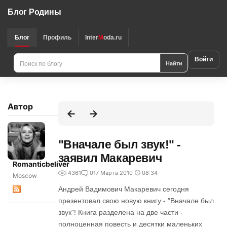
Блог Родины
Блог
Профиль
Inter
M
oda.ru
Войти
Найти
Автор
"Вначале был звук!" -
заявил Макаревич
Romanticbeliver
4361
0
17 Марта 2010
08:34
Moscow
Андрей Вадимович Макаревич сегодня
презентовал свою новую книгу - "Вначале был
звук"! Книга разделена на две части -
полноценная повесть и десятки маленьких