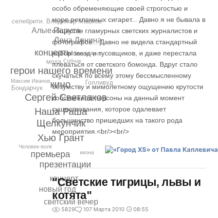
особо обременяющие своей строгостью и
море рекламных сигарет... Давно я не бывала в
селебрити. Владимир Машков
Алые Паруса
обществе гламурных светских журналистов и
Лена Ленина
фотографов... Давно не видела стандартный
концерты
набор звезд и тусовщиков, и даже перестала
Guano Apes
Собчак
мода
плеваться от светского бомонда. Вдруг стало
герои нашего времени
скучаться по всему этому бессмысленному
Максим Иванов
Голливуд
кино
безумству и мимолетному ощущению крутости
Бондарчук
Сергей Светлаков
собственной персоны на данный момент
существования, которое одалевает
Наша Раша
большинство пришедших на такого рода
Щелкунчик
мероприятия.<br/><br/>
Хью Грант
Человек-волк
премьера
икона
презентации
концерт
"Светские тигрицы, львы и
новый год
котята"
светский вечер
5829
1
07 Марта 2010
08:55