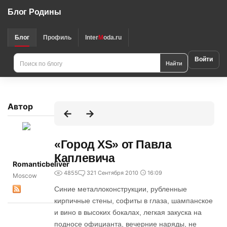
Блог Родины
Блог
Профиль
Inter
M
oda.ru
Войти
Найти
Автор
«Город XS» от Павла
Каплевича
Romanticbeliver
4855
3
21 Сентября 2010
16:09
Moscow
Синие металлоконструкции, рубленные
кирпичные стены, софиты в глаза, шампанское
и вино в высоких бокалах, легкая закуска на
подносе официанта, вечерние наряды, не