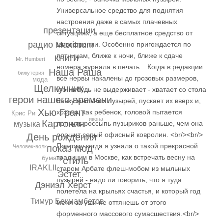
Универсальное средство для поднятия
настроения даже в самых плачевных
презентации
ситуациях, а еще бесплатное средство от
радио Maximum
шизофрении. Особенно пригождается по
пятницам, ближе к ночи, ближе к сдаче
книги
Mr. Humbert
номера журнала в печать... Когда в редакции
Наша Раша
бижутерия
все нервы накалены до грозовых размеров,
мода
Щелкунчик
кто-нибудь не выдерживает - хватает со стола
герои нашего времени
банку мыльных пузырей, пускает их вверх и,
Хью Грант
хохоча, как ребенок, головой пытается
Крис Ри
икона
Картония
лопнуть россыпь пузыриков раньше, чем она
музыка
орошит серый офисный ковролин. <br/><br/>
День рождения
Поэтому когда я узнала о такой прекрасной
показ мод
Человек-волк
традиции в Москве, как встречать весну на
бумага
стиль
IRAKLII
старом Арбате флеш-мобом из мыльных
Эстет
пузырей - надо ли говорить, что я туда
Дэниэл Херст
полетела на крыльях счастья, и который год
Тимур Бекмамбетов
меня за уши не оттянешь от этого
форменного массового сумасшествия.<br/>