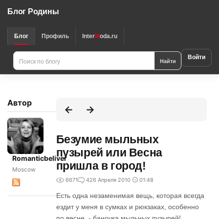
Блог Родины
Блог
Профиль
Inter
M
oda.ru
Войти
Найти
Автор
Безумие мыльных
пузырей или Весна
Romanticbeliver
пришла в город!
Moscow
6671
4
26 Апреля 2010
01:48
Есть одна незаменимая вещь, которая всегда
ездит у меня в сумках и рюкзаках, особенно
по весне, - баночка мыльных пузырей!